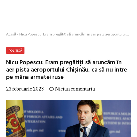
Acasă
»
Nicu Popescu: Eram pregătiți să aruncăm în aer pista aeroportului Chișinău, ca să nu intre pe mâna armatei ruse
POLITICĂ
Nicu Popescu: Eram pregătiți să aruncăm în
aer pista aeroportului Chișinău, ca să nu intre
pe mâna armatei ruse
23 februarie 2023
Niciun comentariu