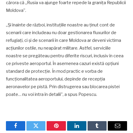
cărora că „Rusia va ajunge foarte repede la granița Republicii
Moldova”.
„Și înainte de război, instituțiile noastre au ținut cont de
scenarii care includeau nu doar gestionarea fluxurilor de
refugiați, ci și de scenarii în care Moldova ar deveni victima
acțiunilor ostile, nu neapărat militare. Astfel, serviciile
noastre se pregăteau pentru diferite riscuri, inclusiv în ceea
ce priveste aeroportul. În asemenea cazuri există opțiuni
standard de protecție. În mod practic e vorba de
funcționalitatea aeroportului, depinde de recepția
aeronavelor pe pistă. Prin distrugerea sau blocarea pistei
poate… nu voi intra în detalii”, a spus Popescu.
Facebook
Twitter
Pinterest
LinkedIn
Tumblr
Email