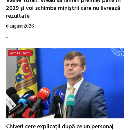
Vasile Tofan: Vreau să rămân premier până în
2029 și voi schimba miniștrii care nu livrează
rezultate
6 august 2026
…
ACTUALITATE
Chiveri cere explicații după ce un personaj