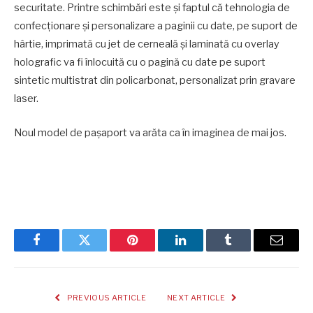
securitate. Printre schimbări este și faptul că tehnologia de
confecționare și personalizare a paginii cu date, pe suport de
hârtie, imprimată cu jet de cerneală și laminată cu overlay
holografic va fi înlocuită cu o pagină cu date pe suport
sintetic multistrat din policarbonat, personalizat prin gravare
laser.
Noul model de pașaport va arăta ca în imaginea de mai jos.
Facebook
Twitter
Pinterest
LinkedIn
Tumblr
Email
PREVIOUS ARTICLE
NEXT ARTICLE