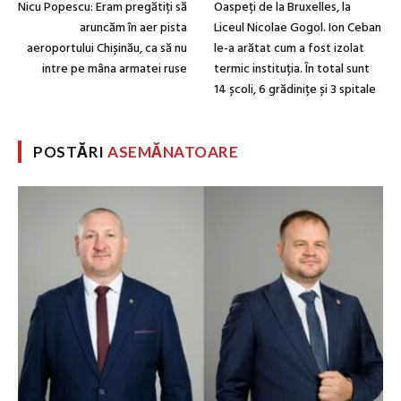
Nicu Popescu: Eram pregătiți să
Oaspeți de la Bruxelles, la
aruncăm în aer pista
Liceul Nicolae Gogol. Ion Ceban
aeroportului Chișinău, ca să nu
le-a arătat cum a fost izolat
intre pe mâna armatei ruse
termic instituția. În total sunt
14 școli, 6 grădinițe și 3 spitale
POSTĂRI
ASEMĂNATOARE