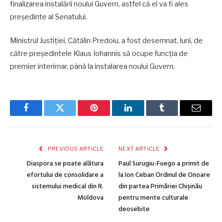
finalizarea instalării noului Guvern, astfel că el va fi ales
preşedinte al Senatului.
Ministrul Justiţiei, Cătălin Predoiu, a fost desemnat, luni, de
către preşedintele Klaus Iohannis să ocupe funcţia de
premier interimar, până la instalarea noului Guvern.
Facebook
Twitter
Pinterest
LinkedIn
Tumblr
Email
PREVIOUS ARTICLE
NEXT ARTICLE
Diaspora se poate alătura
Paul Surugiu-Fuego a primit de
efortului de consolidare a
la Ion Ceban Ordinul de Onoare
sistemului medical din R.
din partea Primăriei Chișinău
Moldova
pentru merite culturale
deosebite