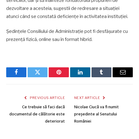
serviciilor, dar și să înainteze fondatorului propuneri de
dezvoltare a acesteia, sugestii de redresare a situației
atunci când se constată deficiențe în activitatea instituției.
Ședințele Consiliului de Administrație pot fi desfășurate cu
prezență fizică, online sau în format hibrid.
Facebook
Twitter
Pinterest
LinkedIn
Tumblr
Email
PREVIOUS ARTICLE
NEXT ARTICLE
Ce trebuie să faci dacă
Nicolae Ciucă va fi numit
documentul de călătorie este
președinte al Senatului
deteriorat
României