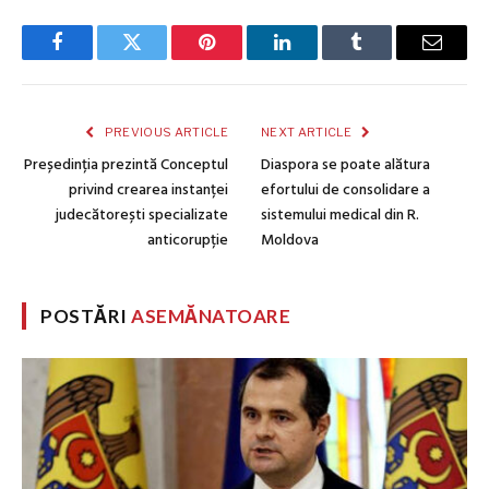
Facebook
Twitter
Pinterest
LinkedIn
Tumblr
Email
PREVIOUS ARTICLE
NEXT ARTICLE
Președinția prezintă Conceptul
Diaspora se poate alătura
privind crearea instanței
efortului de consolidare a
judecătorești specializate
sistemului medical din R.
anticorupție
Moldova
POSTĂRI
ASEMĂNATOARE