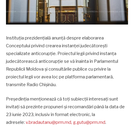
Instituția prezidențială anunță despre elaborarea
Conceptului privind crearea instanței judecătorești
specializate anticorupție. Proiectul legii privind instanța
judecătorească anticorupție se vă înainta în Parlamentul
Republicii Moldova și consultările publice cu privire la
proiectul legii vor avea loc pe platforma parlamentară,
transmite Radio Chișinău.
Președinția menționează că toți subiecții interesați sunt
invitați să prezinte propuneri și recomandări până la data de
23 iunie 2023, inclusiv în format electronic, la
adresele:
v.bradautanu@prm.md
,
g.gutu@prm.md
.