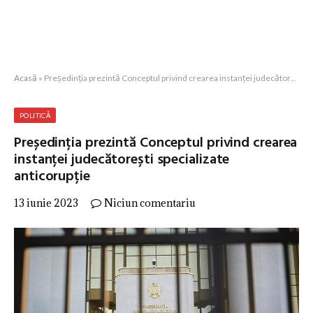
Acasă
»
Președinția prezintă Conceptul privind crearea instanței judecătorești specializate anticorupție
POLITICĂ
Președinția prezintă Conceptul privind crearea
instanței judecătorești specializate
anticorupție
13 iunie 2023
Niciun comentariu