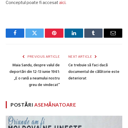
Conceptul poate fi accesat
aici
.
Facebook
Twitter
Pinterest
LinkedIn
Tumblr
Email
PREVIOUS ARTICLE
NEXT ARTICLE
Maia Sandu, despre valul de
Ce trebuie să faci dacă
deportări din 12-13 iunie 1941:
documentul de călătorie este
„E o rană a neamului nostru
deteriorat
greu de vindecat”
POSTĂRI
ASEMĂNATOARE