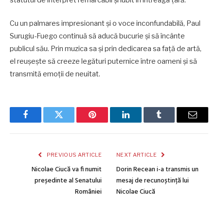
Cu un palmares impresionant și o voce inconfundabilă, Paul
Surugiu-Fuego continuă să aducă bucurie și să încânte
publicul său. Prin muzica sa și prin dedicarea sa față de artă,
el reușește să creeze legături puternice între oameni și să
transmită emoții de neuitat.
Facebook
Twitter
Pinterest
LinkedIn
Tumblr
Email
PREVIOUS ARTICLE
NEXT ARTICLE
Nicolae Ciucă va fi numit
Dorin Recean i-a transmis un
președinte al Senatului
mesaj de recunoștință lui
României
Nicolae Ciucă