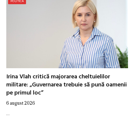
POLITICĂ
Irina Vlah critică majorarea cheltuielilor
militare: „Guvernarea trebuie să pună oamenii
pe primul loc”
6 august 2026
…