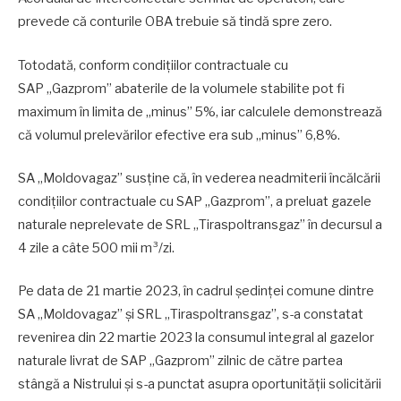
prevede că conturile OBA trebuie să tindă spre zero.
Totodată, conform condițiilor contractuale cu
SAP „Gazprom” abaterile de la volumele stabilite pot fi
maximum în limita de „minus” 5%, iar calculele demonstrează
că volumul prelevărilor efective era sub „minus” 6,8%.
SA „Moldovagaz” susține că, în vederea neadmiterii încălcării
condițiilor contractuale cu SAP „Gazprom”, a preluat gazele
naturale neprelevate de SRL „Tiraspoltransgaz” în decursul a
4 zile a câte 500 mii m³/zi.
Pe data de 21 martie 2023, în cadrul ședinței comune dintre
SA „Moldovagaz” și SRL „Tiraspoltransgaz”, s-a constatat
revenirea din 22 martie 2023 la consumul integral al gazelor
naturale livrat de SAP „Gazprom” zilnic de către partea
stângă a Nistrului și s-a punctat asupra oportunității solicitării