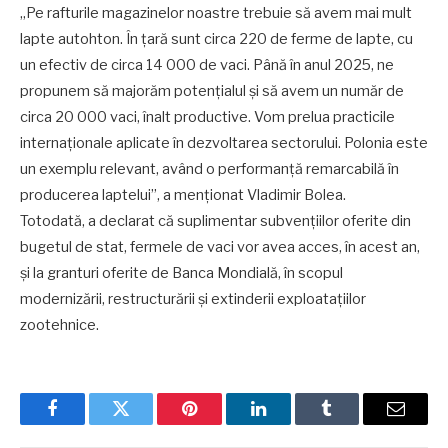
„Pe rafturile magazinelor noastre trebuie să avem mai mult
lapte autohton. În țară sunt circa 220 de ferme de lapte, cu
un efectiv de circa 14 000 de vaci. Până în anul 2025, ne
propunem să majorăm potențialul și să avem un număr de
circa 20 000 vaci, înalt productive. Vom prelua practicile
internaționale aplicate în dezvoltarea sectorului. Polonia este
un exemplu relevant, având o performanță remarcabilă în
producerea laptelui”, a menționat Vladimir Bolea.
Totodată, a declarat că suplimentar subvențiilor oferite din
bugetul de stat, fermele de vaci vor avea acces, în acest an,
și la granturi oferite de Banca Mondială, în scopul
modernizării, restructurării și extinderii exploatațiilor
zootehnice.
Facebook
Twitter
Pinterest
LinkedIn
Tumblr
Email