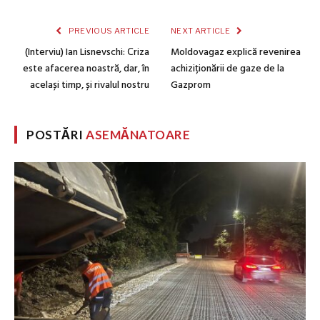
PREVIOUS ARTICLE
NEXT ARTICLE
(Interviu) Ian Lisnevschi: Сriza
Moldovagaz explică revenirea
este afacerea noastră, dar, în
achiziționării de gaze de la
același timp, și rivalul nostru
Gazprom
POSTĂRI
ASEMĂNATOARE