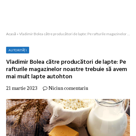
Acasă
»
Vladimir Bolea către producători de lapte: Pe rafturile magazinelor noastre trebuie să avem mai mult lapte autohton
AUTORITĂȚI
Vladimir Bolea către producători de lapte: Pe
rafturile magazinelor noastre trebuie să avem
mai mult lapte autohton
21 martie 2023
Niciun comentariu