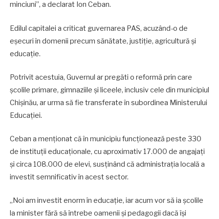
minciuni”, a declarat Ion Ceban.
Edilul capitalei a criticat guvernarea PAS, acuzând-o de
eșecuri în domenii precum sănătate, justiție, agricultură și
educație.
Potrivit acestuia, Guvernul ar pregăti o reformă prin care
școlile primare, gimnaziile și liceele, inclusiv cele din municipiul
Chișinău, ar urma să fie transferate în subordinea Ministerului
Educației.
Ceban a menționat că în municipiu funcționează peste 330
de instituții educaționale, cu aproximativ 17.000 de angajați
și circa 108.000 de elevi, susținând că administrația locală a
investit semnificativ în acest sector.
„Noi am investit enorm în educație, iar acum vor să ia școlile
la minister fără să întrebe oamenii și pedagogii dacă își