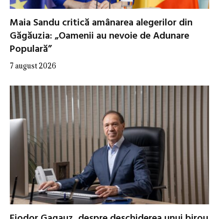
Maia Sandu critică amânarea alegerilor din
Găgăuzia: „Oamenii au nevoie de Adunare
Populară”
7 august 2026
Fiodor Gagauz, despre deschiderea unui birou