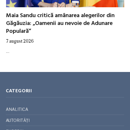
Maia Sandu critică amânarea alegerilor din
Găgăuzia: „Oamenii au nevoie de Adunare
Populară”
7 august 2026
…
CATEGORII
ANALITICA
AUTORITĂȚI