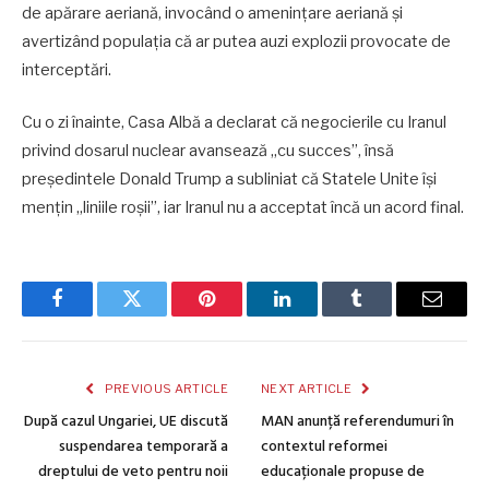
de apărare aeriană, invocând o amenințare aeriană și
avertizând populația că ar putea auzi explozii provocate de
interceptări.
Cu o zi înainte, Casa Albă a declarat că negocierile cu Iranul
privind dosarul nuclear avansează „cu succes”, însă
președintele Donald Trump a subliniat că Statele Unite își
mențin „liniile roșii”, iar Iranul nu a acceptat încă un acord final.
Facebook
Twitter
Pinterest
LinkedIn
Tumblr
Email
PREVIOUS ARTICLE
NEXT ARTICLE
După cazul Ungariei, UE discută
MAN anunță referendumuri în
suspendarea temporară a
contextul reformei
dreptului de veto pentru noii
educaționale propuse de