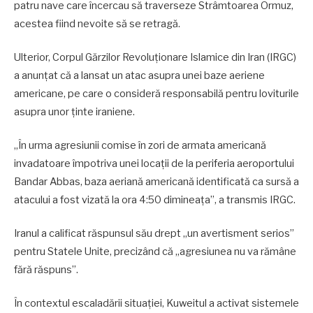
patru nave care încercau să traverseze Strâmtoarea Ormuz,
acestea fiind nevoite să se retragă.
Ulterior, Corpul Gărzilor Revoluționare Islamice din Iran (IRGC)
a anunțat că a lansat un atac asupra unei baze aeriene
americane, pe care o consideră responsabilă pentru loviturile
asupra unor ținte iraniene.
„În urma agresiunii comise în zori de armata americană
invadatoare împotriva unei locații de la periferia aeroportului
Bandar Abbas, baza aeriană americană identificată ca sursă a
atacului a fost vizată la ora 4:50 dimineața”, a transmis IRGC.
Iranul a calificat răspunsul său drept „un avertisment serios”
pentru Statele Unite, precizând că „agresiunea nu va rămâne
fără răspuns”.
În contextul escaladării situației, Kuweitul a activat sistemele