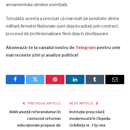
armamentului rămâne esențială.
Totodată, acesta a precizat că mai mult de jumătate dintre
militarii Armatei Naționale sunt deja încadrați prin contract,
procesul de profesionalizare fiind deja în desfășurare.
Abonează-te la canalul nostru de
Telegram
pentru cele
mai recente știri și analize politice!
Facebook
Twitter
Pinterest
LinkedIn
Tumblr
Email
PREVIOUS ARTICLE
NEXT ARTICLE
MAN anunță referendumuri în
Instituție preșcolară
contextul reformei
modernizată în Chișinău:
educaționale propuse de
Grădinița nr. 3 își reia