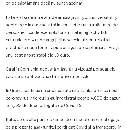
ori pe săptămână dacă nu sunt vaccinați.
Este vorba de între alții de angajații din școli, universități și
sectoarele în care se intră în contact cu un număr mare de
persoane – ca de exemplu turism, catering, activități
culturale etc. – unde angajații nevaccinați vor trebui să
efectueze două teste rapide antigen pe săptămână. Prețul
unui test a fost stabilit la 10 euro.
Ca și în Germania, această măsură nu vizează persoanele
care nu se pot vaccina din motive medicale.
În Grecia continuă să crească rata infectărilor pe zi cu noul
coronavirus, miercuri s-au înregistrat peste 4.600 de cazuri
noi și 32 de decese legate de Covid-19.
Italia, pe de altă parte, extinde de la 1 septembrie, obligația
de a prezenta așa-numitul certificat Covid și la transportul în