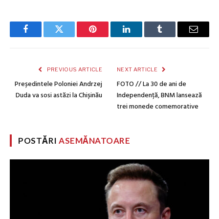
Facebook
Twitter
Pinterest
LinkedIn
Tumblr
Email
PREVIOUS ARTICLE
NEXT ARTICLE
Președintele Poloniei Andrzej
FOTO // La 30 de ani de
Duda va sosi astăzi la Chișinău
Independență, BNM lansează
trei monede comemorative
POSTĂRI
ASEMĂNATOARE