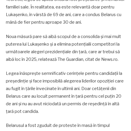
familiei sale. În realitatea, ea este relevantă doar pentru
Lukaşenko, în vârstă de 69 de ani, care a condus Belarus cu
mână de fier pentru aproape 30 de ani.
Noua măsură pare să aibă scopul de a consolida şi mai mult
puterea lui Lukaşenko şi a elimina potenţialii competitori la
următoarele alegeri prezidenţiale din ţară, care ar trebui să
aibă loc în 2025, relatează The Guardian, citat de News.ro.
Legea înăspreşte semnificativ cerinţele pentru candidaţii la
preşedinţie şi face imposibilă alegerea liderilor opoziţiei care
au fugit în ţările învecinate în ultimii ani. Doar cetăţenii din
Belarus care au locuit permanent în ţară pentru cel puţin 20
de ani şi nu au avut niciodată un permis de reşedinţă în altă
ţară pot candida.
Belarusul a fost zguduit de proteste în masă în timpul