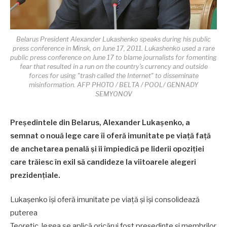
Belarus President Alexander Lukashenko speaks during his public
press conference in Minsk, on June 17, 2011. Lukashenko used a rare
public press conference on June 17 to blame journalists for fomenting
fear that resulted in a run on the country's currency and outside
forces for using "trash called the Internet" to disseminate
misinformation. AFP PHOTO / BELTA / POOL/ GENNADY
SEMYONOV
Preşedintele din Belarus, Alexander Lukaşenko, a
semnat o nouă lege care îi oferă imunitate pe viaţă faţă
de anchetarea penală şi îi împiedică pe liderii opoziţiei
care trăiesc în exil să candideze la viitoarele alegeri
prezidenţiale.
Lukașenko își oferă imunitate pe viață și își consolidează
puterea
Teoretic, legea se aplică oricărui fost preşedinte şi membrilor