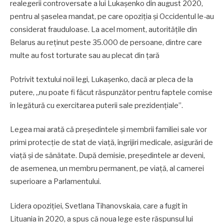
realegerii controversate a lui Lukaşenko din august 2020,
pentru al şaselea mandat, pe care opoziţia şi Occidentul le-au
considerat frauduloase. La acel moment, autorităţile din
Belarus au reţinut peste 35.000 de persoane, dintre care
multe au fost torturate sau au plecat din ţară
Potrivit textului noii legi, Lukaşenko, dacă ar pleca de la
putere, „nu poate fi făcut răspunzător pentru faptele comise
în legătură cu exercitarea puterii sale prezidenţiale”.
Legea mai arată că preşedintele şi membrii familiei sale vor
primi protecţie de stat de viaţă, îngrijiri medicale, asigurări de
viaţă şi de sănătate. După demisie, preşedintele ar deveni,
de asemenea, un membru permanent, pe viaţă, al camerei
superioare a Parlamentului.
Lidera opoziţiei, Svetlana Tihanovskaia, care a fugit în
Lituania în 2020, a spus că noua lege este răspunsul lui