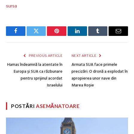
sursa
Facebook
Twitter
Pinterest
LinkedIn
Tumblr
Email
PREVIOUS ARTICLE
NEXT ARTICLE
Hamas îndeamnă la atentate în
Armata SUA face primele
Europa și SUA ca răzbunare
precizări: O dronă a explodat în
pentru sprijinul acordat
apropierea unor nave din
Israelului
Marea Roșie
POSTĂRI
ASEMĂNATOARE