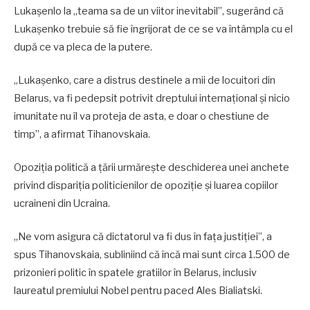
Lukaşenlo la „teama sa de un viitor inevitabil”, sugerând că
Lukaşenko trebuie să fie îngrijorat de ce se va întâmpla cu el
după ce va pleca de la putere.
„Lukaşenko, care a distrus destinele a mii de locuitori din
Belarus, va fi pedepsit potrivit dreptului internaţional şi nicio
imunitate nu îl va proteja de asta, e doar o chestiune de
timp”, a afirmat Tihanovskaia.
Opoziţia politică a ţării urmăreşte deschiderea unei anchete
privind dispariţia politicienilor de opoziţie şi luarea copiilor
ucraineni din Ucraina.
„Ne vom asigura că dictatorul va fi dus în faţa justiţiei”, a
spus Tihanovskaia, subliniind că încă mai sunt circa 1.500 de
prizonieri politic în spatele gratiilor în Belarus, inclusiv
laureatul premiului Nobel pentru paced Ales Bialiatski.