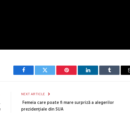
Facebook
Twitter
Pinterest
LinkedIn
Tumblr
E
NEXT ARTICLE
,
Femeia care poate fi mare surpriză a alegerilor
e
prezidențiale din SUA