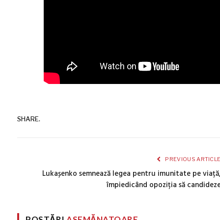
SHARE.
PREVIOUS ARTICL
Lukașenko semnează legea pentru imunitate pe viață
împiedicând opoziția să candidez
POSTĂRI
ASEMĂNATOARE