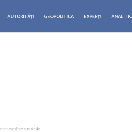
AUTORITĂȚI
GEOPOLITICA
EXPERȚI
ANALITI
unor nave din Marea Roșie