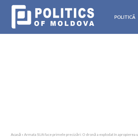
POLITICĂ
Acasă
»
Armata SUA face primele precizări: O dronă a explodat în apropierea 