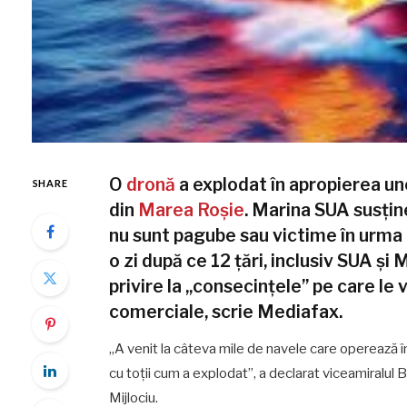
O
dronă
a explodat în apropierea un
SHARE
din
Marea Roșie
. Marina SUA susțin
nu sunt pagube sau victime în urma e
o zi după ce 12 țări, inclusiv SUA și 
privire la „consecințele” pe care le
comerciale, scrie Mediafax.
„A venit la câteva mile de navele care operează î
cu toții cum a explodat”, a declarat viceamiralul
Mijlociu.