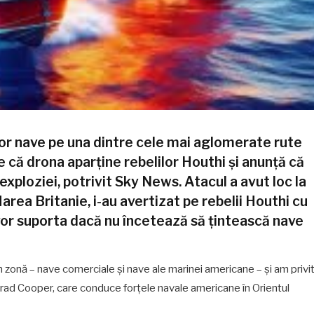
or nave pe una dintre cele mai aglomerate rute
e că drona aparține rebelilor Houthi și anunță că
xploziei, potrivit Sky News. Atacul a avut loc la
Marea Britanie, i-au avertizat pe rebelii Houthi cu
 vor suporta dacă nu încetează să țintească nave
n zonă – nave comerciale și nave ale marinei americane – și am privi
 Brad Cooper, care conduce forțele navale americane în Orientul