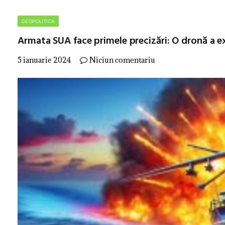
GEOPOLITICA
Armata SUA face primele precizări: O dronă a e
5 ianuarie 2024
Niciun comentariu