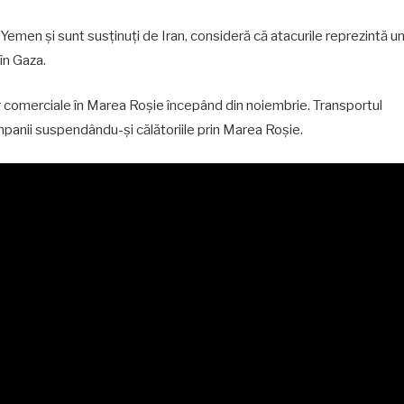
Yemen și sunt susținuți de Iran, consideră că atacurile reprezintă u
 în Gaza.
or comerciale în Marea Roșie începând din noiembrie. Transportul
mpanii suspendându-și călătoriile prin Marea Roșie.