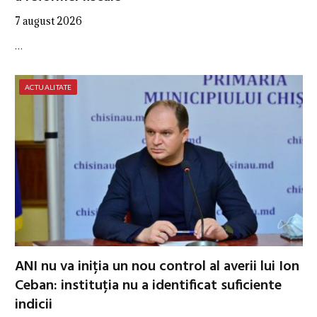
7 august 2026
…
ACTUALITATE
ANI nu va iniția un nou control al averii lui Ion
Ceban: instituția nu a identificat suficiente
indicii