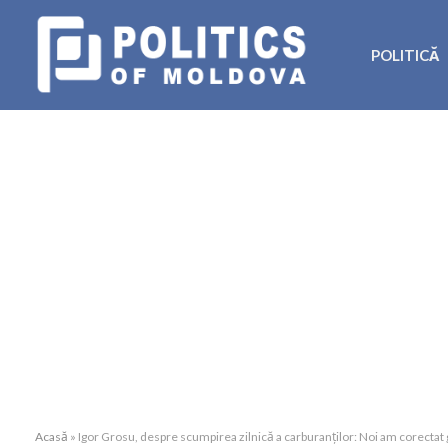
POLITICĂ
Acasă
»
Igor Grosu, despre scumpirea zilnică a carburanților: Noi am corect