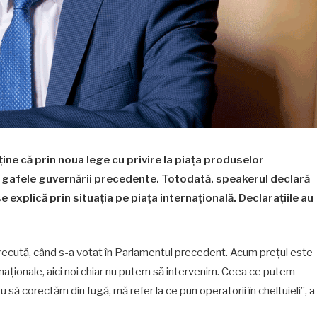
ine că prin noua lege cu privire la piața produselor
e gafele guvernării precedente. Totodată, speakerul declară
e explică prin situația pe piața internațională. Declarațiile au
recută, când s-a votat în Parlamentul precedent. Acum prețul este
ernaționale, aici noi chiar nu putem să intervenim. Ceea ce putem
 să corectăm din fugă, mă refer la ce pun operatorii în cheltuieli”, a