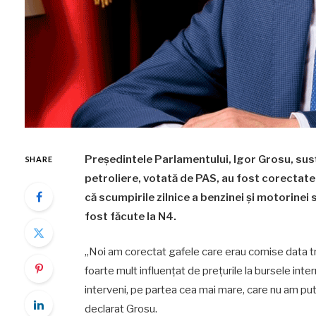
Președintele Parlamentului, Igor Grosu, susț
SHARE
petroliere, votată de PAS, au fost corectat
că scumpirile zilnice a benzinei și motorinei s
fost făcute la N4.
„Noi am corectat gafele care erau comise data t
foarte mult influențat de prețurile la bursele int
interveni, pe partea cea mai mare, care nu am putu
declarat Grosu.