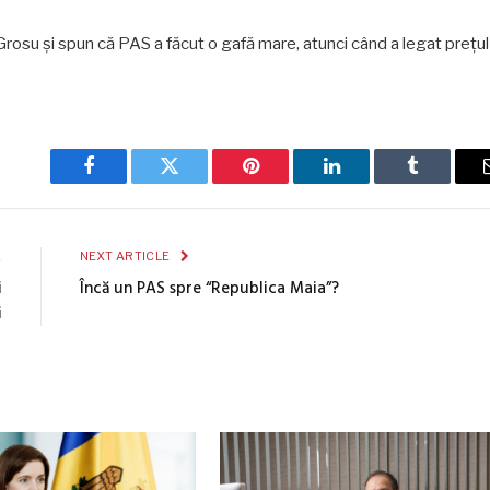
 Grosu și spun că PAS a făcut o gafă mare, atunci când a legat prețul
Facebook
Twitter
Pinterest
LinkedIn
Tumblr
E
NEXT ARTICLE
i
Încă un PAS spre “Republica Maia”?
i