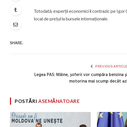
Totodată, experții economici îl contrazic pe Igor
local de prețul la bursele internaționale.
SHARE.
PREVIOUS ARTICL
Legea PAS: Mâine, șoferii vor cumpăra benzina ș
motorina mai scump decât az
POSTĂRI
ASEMĂNATOARE