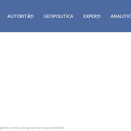
AUTORITĂȚI
GEOPOLITICA
EXPERȚI
ANALITI
at gafele comise de guvernarea precedentă