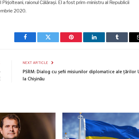
Pîrjolteani, raionul Călărași. El a f
ost prim-ministru al Republicii
embrie 2020.
Facebook
Twitter
Pinterest
LinkedIn
Tumblr
E
NEXT ARTICLE
-
PSRM: Dialog cu șefii misiunilor diplomatice ale țărilor 
E
la Chișinău