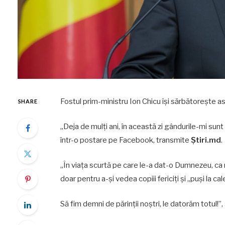
Fostul prim-ministru Ion Chicu își sărbătorește as
SHARE
„Deja de mulți ani, în această zi gândurile-mi sunt 
într-o postare pe Facebook, transmite
Știri.md
.
„În viața scurtă pe care le-a dat-o Dumnezeu, ca m
doar pentru a-și vedea copiii fericiți și „puși la ca
Să fim demni de părinții noștri, le datorăm totul!”