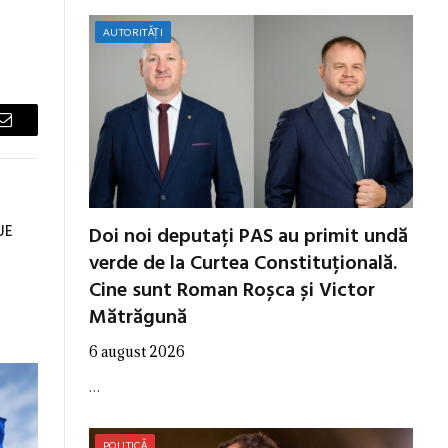
AUTORITĂȚI
Email
UE
Doi noi deputați PAS au primit undă
verde de la Curtea Constituțională.
Cine sunt Roman Roșca și Victor
Mătrăgună
6 august 2026
…
POLITICĂ