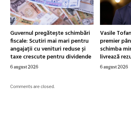
Guvernul pregătește schimbări
Vasile Tofa
fiscale: Scutiri mai mari pentru
premier până
angajații cu venituri reduse și
schimba min
taxe crescute pentru dividende
livrează rez
6 august 2026
6 august 2026
Comments are closed.