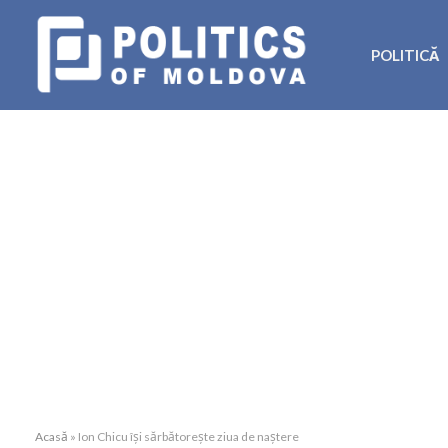
POLITICĂ
Acasă
»
Ion Chicu își sărbătorește ziua de naștere