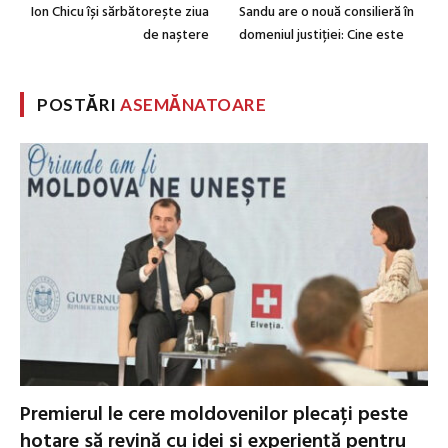
Ion Chicu își sărbătorește ziua
Sandu are o nouă consilieră în
de naștere
domeniul justiției: Cine este
POSTĂRI
ASEMĂNATOARE
Premierul le cere moldovenilor plecați peste
hotare să revină cu idei și experiență pentru