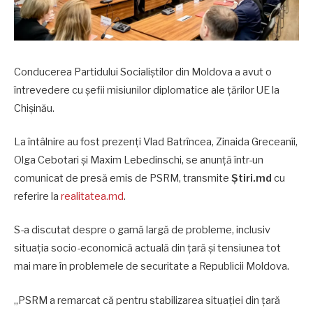
Conducerea Partidului Socialiștilor din Moldova a avut o
întrevedere cu șefii misiunilor diplomatice ale țărilor UE la
Chișinău.
La întâlnire au fost prezenți Vlad Batrîncea, Zinaida Greceanîi,
Olga Cebotari și Maxim Lebedinschi, se anunță într-un
comunicat de presă emis de PSRM, transmite
Știri.md
cu
referire la
realitatea.md
.
S-a discutat despre o gamă largă de probleme, inclusiv
situația socio-economică actuală din țară și tensiunea tot
mai mare în problemele de securitate a Republicii Moldova.
„PSRM a remarcat că pentru stabilizarea situației din țară