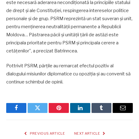
este necesară aderarea necondiționată la principiile statului
de drept și ale Constituției, respingerea intereselor politice
personale și de grup. PSRM reprezintă un stat suveran și unit,
pentru menținerea neutralității permanente a Republicii
Moldova… Păstrarea păcii și unității țării de astăzi este
principala prioritate pentru PSRM și principala cerere a
cetățenilor”, a precizat Batrînncea.
Pottrivit PSRM, părțile au remarcat efectul pozitiv al
dialogului misiunilor diplomatice cu opoziția și au convenit să
continue schimbul de opinii.
Facebook
Twitter
Pinterest
LinkedIn
Tumblr
Email
PREVIOUS ARTICLE
NEXT ARTICLE