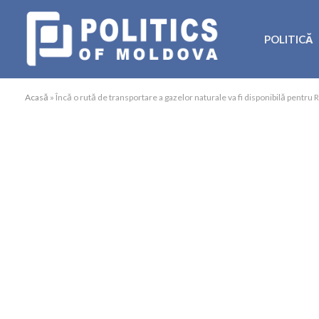
POLITICĂ
Acasă
»
Încă o rută de transportare a gazelor naturale va fi disponibilă pentru