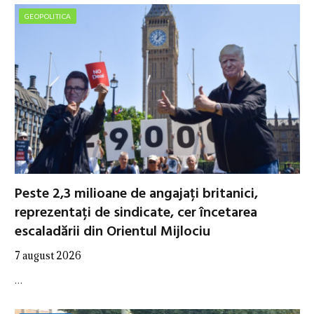
GEOPOLITICA
Peste 2,3 milioane de angajați britanici,
reprezentați de sindicate, cer încetarea
escaladării din Orientul Mijlociu
7 august 2026
…