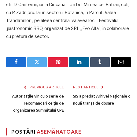
str. D. Cantemir, iar la Ciocana – pe bd. Mircea cel Bătrân, colț
cu P. Zadnipru. Iar în sectorul Botanica, în Parcul „Valea
Trandafirilor”, pe aleea centrală, va avea loc – Festivalul
gastronomic BBQ, organizat de SRL „Evo Alfa”, în colaborare
cu pretura de sector.
Facebook
Twitter
Pinterest
LinkedIn
Tumblr
Email
PREVIOUS ARTICLE
NEXT ARTICLE
Autoritățile vin cu o serie de
SIS a predat Arhivei Naționale o
recomandări ce țin de
nouă tranșă de dosare
organizarea Summitului CPE
POSTĂRI
ASEMĂNATOARE