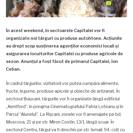
În acest weekend, în sectoarele Capitalei vor fi
organizate noi târguri cu produse autohtone. Acțiunile
au drept scop susținerea agenților economici locali și
asigurarea locuitorilor Capitalei cu produse agricole de
sezon. Anunțul a fost făcut de primarul Capitalei, Ion
Ceban.
În cadrul târgurilor, vizitatorii vor putea cumpăra alimente,
fructe, legume, produse apicole și obiecte de artizanat. În
sectorul Buiucani, târgurile vor fi organizate lângă edificiul
„Kentford”, în preajma Cinematografului Patria Loteanu și în
Parcul ”Alunelul”. La Rîșcani, zonele vor fi amenajate pe bd.
Moscova, 21 și pe str. Miron Costin, 13/1, lângă scuar. În
sectorul Centru, târgul va fi deschis pe str. Ismail, 94, colț cu