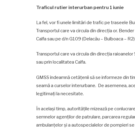
Traficul rutier interurban pentru 1 iunie
La fel, vor fi unele limitări de trafic pe traseele B
Transportul care va circula din direcția or. Bender
Calfa sau pe d/n G109 (Delacău – Bulboaca – R2)
Transportul care va circula din direcția raioanelo
sau prin localitatea Calfa.
GMSS îndeamnă cetățenii să se informeze din timp 
seamă a curselor interurbane. De asemenea, aces
legitimați la necesitate.
În același timp, autoritățile mizează pe conlucra
semnelor agenților de patrulare, parcarea regulame
ambulanțelor și a autospecialelor de pompieri se