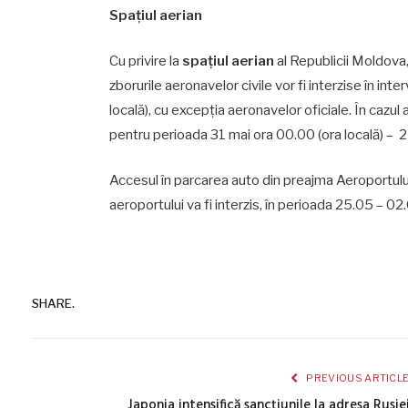
Spațiul aerian
Cu privire la
spațiul aerian
al Republicii Moldova,
zborurile aeronavelor civile vor fi interzise în inte
locală), cu excepția aeronavelor oficiale. În cazul a
pentru perioada 31 mai ora 00.00 (ora locală) – 2 
Accesul în parcarea auto din preajma Aeroportului
aeroportului va fi interzis, în perioada 25.05 – 02
SHARE.
PREVIOUS ARTICL
Japonia intensifică sancţiunile la adresa Rusie