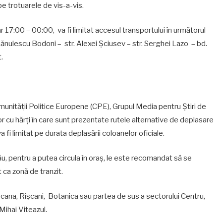
pe trotuarele de vis-a-vis.
 17:00 – 00:00, va fi limitat accesul transportului în următorul
 Bănulescu Bodoni – str. Alexei Șciusev – str. Serghei Lazo – bd.
.
munității Politice Europene (CPE), Grupul Media pentru Știri de
r cu hărți în care sunt prezentate rutele alternative de deplasare
va fi limitat pe durata deplasării coloanelor oficiale.
nău, pentru a putea circula în oraș, le este recomandat să se
t ca zonă de tranzit.
cana, Rîșcani, Botanica sau partea de sus a sectorului Centru,
 Mihai Viteazul.