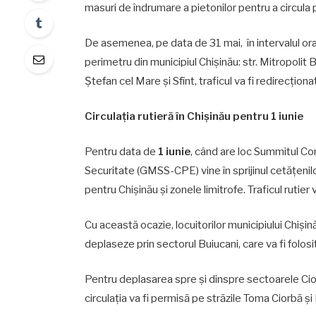
masuri de îndrumare a pietonilor pentru a circula 
De asemenea, pe data de 31 mai, în intervalul orar
perimetru din municipiul Chișinău: str. Mitropolit
Ștefan cel Mare și Sfînt, traficul va fi redirecționat
Circulația rutieră în Chișinău pentru 1 iunie
Pentru data de
1 iunie
, când are loc Summitul Co
Securitate (GMSS-CPE) vine în sprijinul cetățenilo
pentru Chișinău și zonele limitrofe. Traficul rutier 
Cu această ocazie, locuitorilor municipiului Chiși
deplaseze prin sectorul Buiucani, care va fi folosi
Pentru deplasarea spre și dinspre sectoarele Cio
circulația va fi permisă pe străzile Toma Ciorbă și