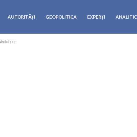
AUTORITĂȚI
GEOPOLITICA
EXPERȚI
ANALITI
mitului CPE