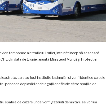
devieri temporare ale traficului rutier, întrucât încep să sosească
l CPE din data de 1 iunie, anunță Ministerul Muncii și Protecției
leași rute, care au fost instituite la simulări și vor fi identice cu cele
tru perioada deplasărilor delegațiilor oficiale către spațiile de
tru spațiile de cazare unde vor fi găzduiți demnitarii, se vor lua