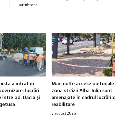
autohtone
ista a intrat în
Mai multe accese pietonale
dernizare: lucrări
zona străzii Alba-Iulia sunt
între bd. Dacia și
amenajate în cadrul lucrăril
egetusa
reabilitare
7 august 2026