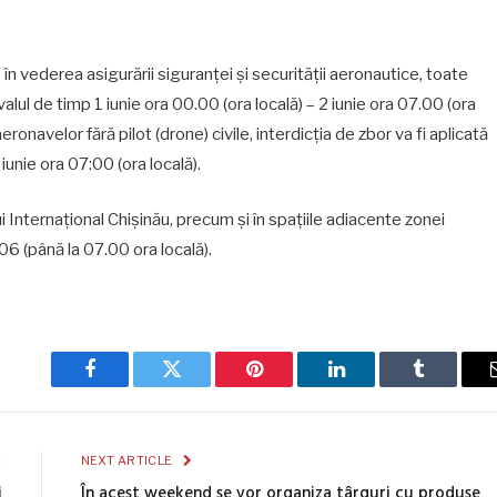
 în vederea asigurării siguranței și securității aeronautice, toate
rvalul de timp 1 iunie ora 00.00 (ora locală) – 2 iunie ora 07.00 (ora
eronavelor fără pilot (drone) civile, interdicția de zbor va fi aplicată
iunie ora 07:00 (ora locală).
 Internațional Chișinău, precum și în spațiile adiacente zonei
.06 (până la 07.00 ora locală).
Facebook
Twitter
Pinterest
LinkedIn
Tumblr
E
NEXT ARTICLE
i
În acest weekend se vor organiza târguri cu produse