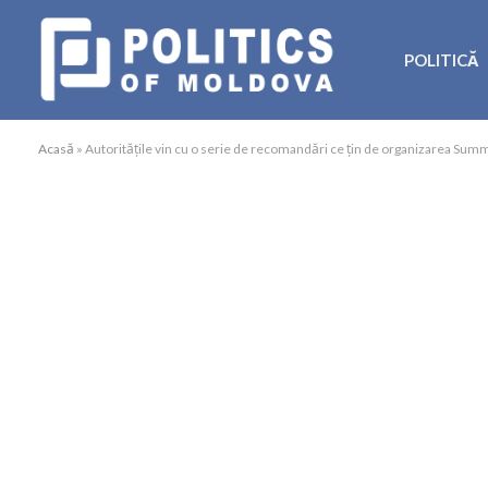
POLITICĂ
Acasă
»
Autoritățile vin cu o serie de recomandări ce țin de organizarea Sum