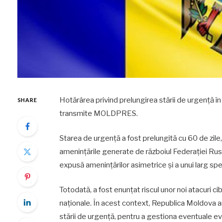
Hotărârea privind prelungirea stării de urgență în
SHARE
transmite MOLDPRES.
Starea de urgență a fost prelungită cu 60 de zile, 
amenințările generate de războiul Federației Ru
expusă amenințărilor asimetrice și a unui larg spec
Totodată, a fost enunțat riscul unor noi atacuri cibe
naționale. În acest context, Republica Moldova 
stării de urgență, pentru a gestiona eventuale evol