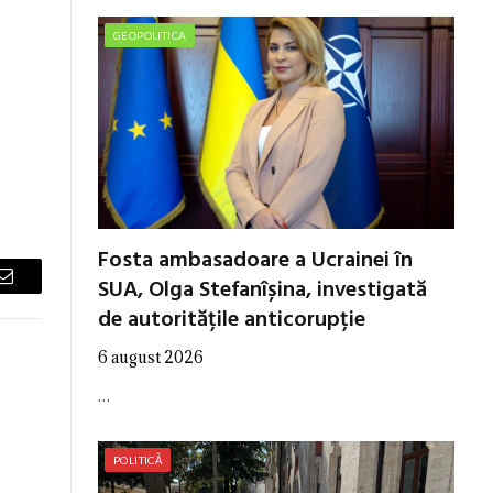
GEOPOLITICA
Fosta ambasadoare a Ucrainei în
SUA, Olga Stefanîșina, investigată
Email
de autoritățile anticorupție
6 august 2026
…
POLITICĂ