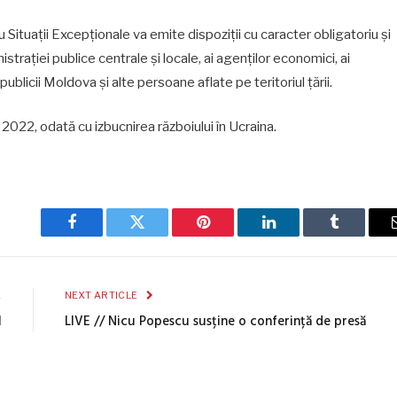
 Situații Excepționale va emite dispoziții cu caracter obligatoriu și
strației publice centrale și locale, ai agenților economici, ai
publicii Moldova și alte persoane aflate pe teritoriul țării.
 2022, odată cu izbucnirea războiului în Ucraina.
Facebook
Twitter
Pinterest
LinkedIn
Tumblr
E
NEXT ARTICLE
l
LIVE // Nicu Popescu susține o conferință de presă