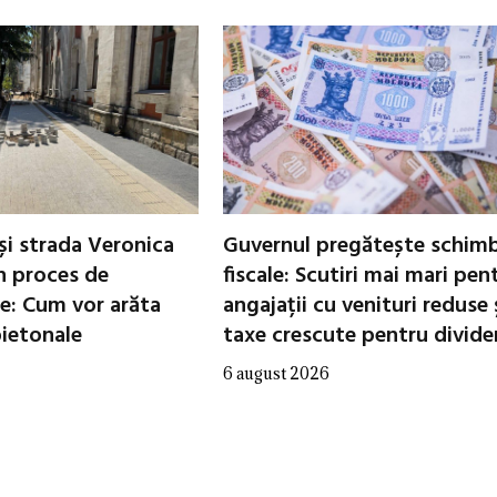
și strada Veronica
Guvernul pregătește schimb
in proces de
fiscale: Scutiri mai mari pen
e: Cum vor arăta
angajații cu venituri reduse 
pietonale
taxe crescute pentru divid
6 august 2026