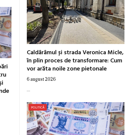
Caldârâmul și strada Veronica Micle,
în plin proces de transformare: Cum
ări
vor arăta noile zone pietonale
tru
6 august 2026
și
ende
…
POLITICĂ