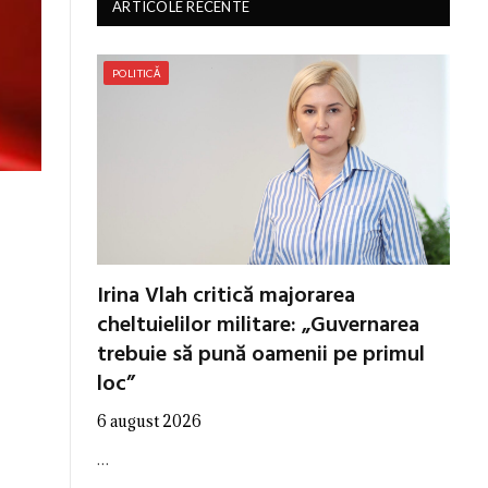
ARTICOLE RECENTE
POLITICĂ
Irina Vlah critică majorarea
cheltuielilor militare: „Guvernarea
trebuie să pună oamenii pe primul
loc”
6 august 2026
…