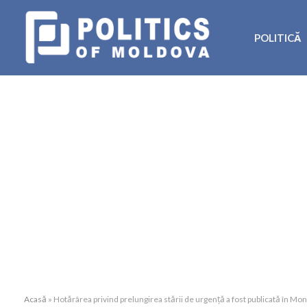
POLITICĂ
Acasă
»
Hotărârea privind prelungirea stării de urgență a fost publicată în Moni