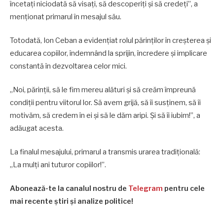
încetați niciodată să visați, să descoperiți și să credeți”, a
menționat primarul în mesajul său.
Totodată, Ion Ceban a evidențiat rolul părinților în creșterea și
educarea copiilor, îndemnând la sprijin, încredere și implicare
constantă în dezvoltarea celor mici.
„Noi, părinții, să le fim mereu alături și să creăm împreună
condiții pentru viitorul lor. Să avem grijă, să îi susținem, să îi
motivăm, să credem în ei și să le dăm aripi. Și să îi iubim!”, a
adăugat acesta.
La finalul mesajului, primarul a transmis urarea tradițională:
„La mulți ani tuturor copiilor!”.
Abonează-te la canalul nostru de
Telegram
pentru cele
mai recente știri și analize politice!