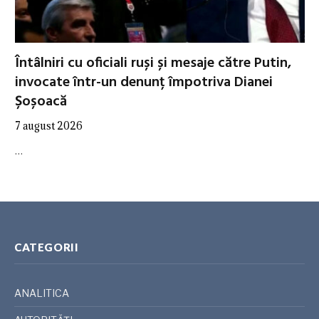
Întâlniri cu oficiali ruși și mesaje către Putin,
invocate într-un denunț împotriva Dianei
Șoșoacă
7 august 2026
…
CATEGORII
ANALITICA