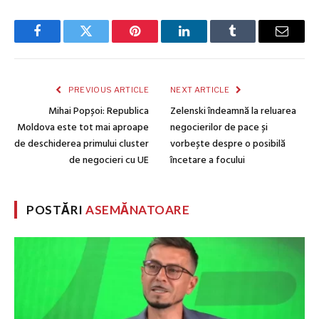
Facebook
Twitter
Pinterest
LinkedIn
Tumblr
Email
PREVIOUS ARTICLE
NEXT ARTICLE
Mihai Popșoi: Republica
Zelenski îndeamnă la reluarea
Moldova este tot mai aproape
negocierilor de pace și
de deschiderea primului cluster
vorbește despre o posibilă
de negocieri cu UE
încetare a focului
POSTĂRI
ASEMĂNATOARE