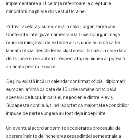
implementarea a 11 cerințe referitoare la drepturile
minorității maghiare din vestul Ucrainei.
Potrivit acelorași surse, se ia în calcul organizarea unei
Conferințe Interguvernamentale la Luxemburg, în marja
reuniunii miniștrilor de externe ai UE, unde ar urma să fie
lansată oficial deschiderea clusterelor. În cazul în care data
de 15 iunie nu va putea fi respectată, reuniunea ar putea fi
amânată pentru 16 iunie.
Deși nu există încă un calendar confirmat oficial, diplomații
europeni afirmă că data de 15 iunie rămâne principalul
scenariu de lucru. În paralel, negocierile dintre Kiev și
Budapesta continuă, fiind raportat că majoritatea condițiilor
impuse de partea ungară au fost deja îndeplinite.
Un eventual acord ar permite accelerarea procesului de
aderare înainte de încheierea președinției semestriale a