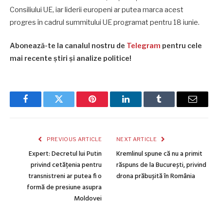
Consiliului UE, iar liderii europeni ar putea marca acest
progres în cadrul summitului UE programat pentru 18 iunie.
Abonează-te la canalul nostru de
Telegram
pentru cele
mai recente știri și analize politice!
Facebook
Twitter
Pinterest
LinkedIn
Tumblr
Email
PREVIOUS ARTICLE
NEXT ARTICLE
Expert: Decretul lui Putin
Kremlinul spune că nu a primit
privind cetățenia pentru
răspuns de la București, privind
transnistreni ar putea fi o
drona prăbușită în România
formă de presiune asupra
Moldovei