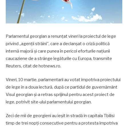
Parlamentul georgian a renunțat vineri la proiectul de lege
privind „agenții străini”, care a declanșat o criză politică
internă majoră și care punea în pericol eforturile națiunii
caucaziene de a strânge legăturile cu Europa, transmite
Reuters, citat de hotnews.ro.
Vineri, 10 martie, parlamentarii au votat împotriva proiectului
de lege în a doua lectură, după ce partidul de guvernământ
Visul georgian și-a retras sprijinul pentru acest proiect de
lege, potrivit site-ului parlamentului georgian.
Zeci de mii de georgieni au ieșit în stradă în capitala Tbilisi
timp de trei nopți consecutive pentru a protesta împotriva