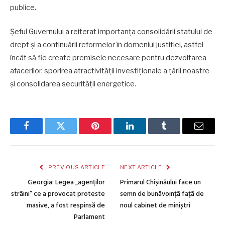
publice.
Șeful Guvernului a reiterat importanța consolidării statului de
drept și a continuării reformelor în domeniul justiției, astfel
încât să fie create premisele necesare pentru dezvoltarea
afacerilor, sporirea atractivității investiționale a țării noastre
și consolidarea securității energetice.
Facebook
Twitter
Pinterest
LinkedIn
Tumblr
Email
PREVIOUS ARTICLE
NEXT ARTICLE
Georgia: Legea „agenților
Primarul Chișinăului face un
străini” ce a provocat proteste
semn de bunăvoință față de
masive, a fost respinsă de
noul cabinet de miniștri
Parlament