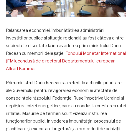
Relansarea economiei, îmbunătățirea administrării
investițiilor publice și situația regională au fost câteva dintre
subiectele discutate la întrevederea prim-ministrului Dorin
Recean cu membrii delegației
Fondului Monetar Internațional
(FMI), condusă de directorul Departamentului european,
Alfred Kammer
.
Prim-ministrul Dorin Recean s-a referit la acțiunile prioritare
ale Guvernului pentru revigorarea economiei afectate de
consecințele războiului Federației Ruse împotriva Ucrainei și
depășirea crizei energetice, care au condus la creșterea ratei
inflației. Măsurile pe termen scurt vizează instruirea
funcționarilor publici, în vederea îmbunătățirii procesului de
planificare și executare bugetară și a procedurii de achiziții