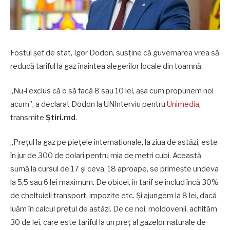
Fostul șef de stat, Igor Dodon, susține că guvernarea vrea să
reducă tariful la gaz înaintea alegerilor locale din toamnă.
„Nu-i exclus că o să facă 8 sau 10 lei, așa cum propunem noi
acum”, a declarat Dodon la UNInterviu pentru
Unimedia
,
transmite
Știri.md
.
„Prețul la gaz pe piețele internaționale, la ziua de astăzi, este
în jur de 300 de dolari pentru mia de metri cubi. Această
sumă la cursul de 17 și ceva, 18 aproape, se primește undeva
la 5,5 sau 6 lei maximum. De obicei, în tarif se includ încă 30%
de cheltuieli transport, impozite etc. Și ajungem la 8 lei, dacă
luăm în calcul prețul de astăzi. De ce noi, moldovenii, achităm
30 de lei, care este tariful la un preț al gazelor naturale de