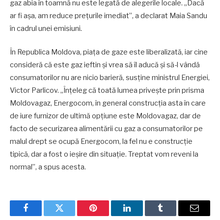
gaz abia în toamnă nu este legată de alegerile locale. „Dacă
ar fi așa, am reduce prețurile imediat”, a declarat Maia Sandu
în cadrul unei emisiuni.
În Republica Moldova, piața de gaze este liberalizată, iar cine
consideră că este gaz ieftin și vrea să îl aducă și să-l vândă
consumatorilor nu are nicio barieră, susține ministrul Energiei,
Victor Parlicov. „Înțeleg că toată lumea privește prin prisma
Moldovagaz, Energocom, în general construcția asta în care
de iure furnizor de ultimă opțiune este Moldovagaz, dar de
facto de securizarea alimentării cu gaz a consumatorilor pe
malul drept se ocupă Energocom, la fel nu e construcție
tipică, dar a fost o ieșire din situație. Treptat vom reveni la
normal”, a spus acesta.
Facebook
Twitter
Pinterest
LinkedIn
Tumblr
Email