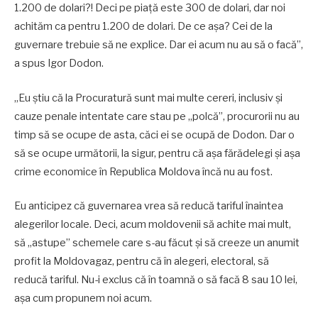
1.200 de dolari?! Deci pe piață este 300 de dolari, dar noi
achităm ca pentru 1.200 de dolari. De ce așa? Cei de la
guvernare trebuie să ne explice. Dar ei acum nu au să o facă”,
a spus Igor Dodon.
„Eu știu că la Procuratură sunt mai multe cereri, inclusiv și
cauze penale intentate care stau pe „polcă”, procurorii nu au
timp să se ocupe de asta, căci ei se ocupă de Dodon. Dar o
să se ocupe următorii, la sigur, pentru că așa fărădelegi și așa
crime economice în Republica Moldova încă nu au fost.
Eu anticipez că guvernarea vrea să reducă tariful înaintea
alegerilor locale. Deci, acum moldovenii să achite mai mult,
să „astupe” schemele care s-au făcut și să creeze un anumit
profit la Moldovagaz, pentru că în alegeri, electoral, să
reducă tariful. Nu-i exclus că în toamnă o să facă 8 sau 10 lei,
așa cum propunem noi acum.