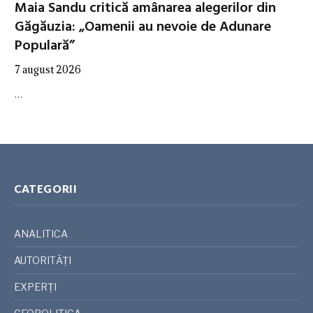
Maia Sandu critică amânarea alegerilor din
Găgăuzia: „Oamenii au nevoie de Adunare
Populară”
7 august 2026
…
CATEGORII
ANALITICA
AUTORITĂȚI
EXPERȚI