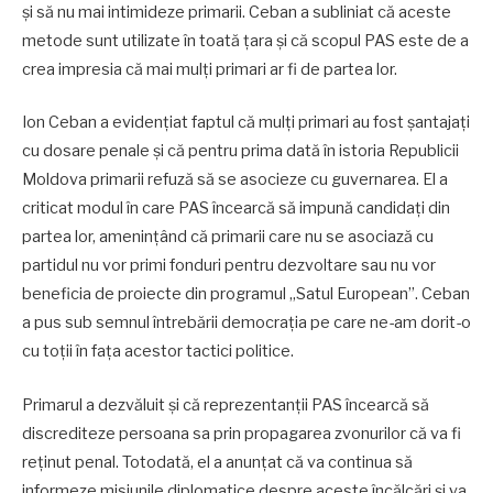
și să nu mai intimideze primarii. Ceban a subliniat că aceste
metode sunt utilizate în toată țara și că scopul PAS este de a
crea impresia că mai mulți primari ar fi de partea lor.
Ion Ceban a evidențiat faptul că mulți primari au fost șantajați
cu dosare penale și că pentru prima dată în istoria Republicii
Moldova primarii refuză să se asocieze cu guvernarea. El a
criticat modul în care PAS încearcă să impună candidați din
partea lor, amenințând că primarii care nu se asociază cu
partidul nu vor primi fonduri pentru dezvoltare sau nu vor
beneficia de proiecte din programul „Satul European”. Ceban
a pus sub semnul întrebării democrația pe care ne-am dorit-o
cu toții în fața acestor tactici politice.
Primarul a dezvăluit și că reprezentanții PAS încearcă să
discrediteze persoana sa prin propagarea zvonurilor că va fi
reținut penal. Totodată, el a anunțat că va continua să
informeze misiunile diplomatice despre aceste încălcări și va