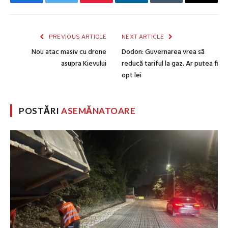
Facebook
Twitter
Pinterest
LinkedIn
Tumblr
Email
PREVIOUS ARTICLE
NEXT ARTICLE
Nou atac masiv cu drone
Dodon: Guvernarea vrea să
asupra Kievului
reducă tariful la gaz. Ar putea fi
opt lei
POSTĂRI
ASEMĂNATOARE