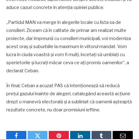
aduce cazuri concrete în atenția opiniei publice.
„Partidul MAN va merge în alegerile locale cu lista sa de
consilieri. Ziceam că în calitate de primar am realizat multe
proiecte, dar împreună cu consilieri municipali, voi moderniza
acest oraș și suburbiile la maximum în viitorul mandat. Vom
lucra în ciuda voastră și vom fi mulți, încetați să umblați cu
sperietorile și lucrați măcar ceva ce ați promis oamenilor”, a
declarat Ceban.
În final, Ceban a acuzat PAS că intenționează să reducă
prețul gazului înainte de alegeri, catalogând această acțiune
drept o manevră electorală și a subliniat că oamenii așteaptă
rezultate concrete, nu doar promisiuni ieftine.