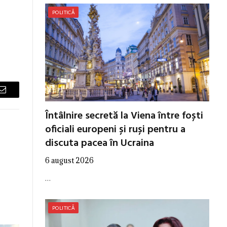
POLITICĂ
Email
Întâlnire secretă la Viena între foști
oficiali europeni și ruși pentru a
discuta pacea în Ucraina
6 august 2026
…
POLITICĂ