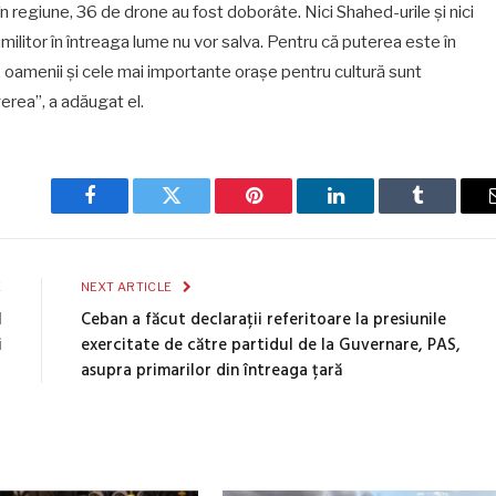
 în regiune, 36 de drone au fost doborâte. Nici Shahed-urile şi nici
militor în întreaga lume nu vor salva. Pentru că puterea este în
ţa, oamenii şi cele mai importante oraşe pentru cultură sunt
erea”, a adăugat el.
Facebook
Twitter
Pinterest
LinkedIn
Tumblr
E
NEXT ARTICLE
l
Ceban a făcut declarații referitoare la presiunile
i
exercitate de către partidul de la Guvernare, PAS,
asupra primarilor din întreaga țară