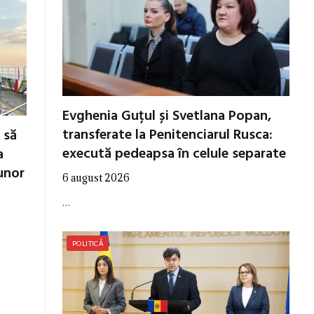
Evghenia Guțul și Svetlana Popan,
transferate la Penitenciarul Rusca:
 să
execută pedeapsa în celule separate
a
unor
6 august 2026
…
POLITICĂ