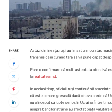
Astăzi dimineața, rușii au lansat un nou atac masi
SHARE
transmis că în curând țara sa va pune capăt despo
Pare o confirmare că mult-așteptata ofensivă es
la
realitatea.md
.
În același timp, oficialii ruși continuă să amenin
că este o mare greșeală dacă cineva crede că Ucra
nu a început să lupte serios în Ucraina. Între timp
asupra băncilor străine au afectat piaţa valutară a