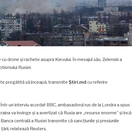
v cu drone și rachete asupra Kievului. În mesajul său, Zelenski a
tismului Rusiei.
te pregătită să înceapă, transmite
Știri.md
cu referire
țe. Într-un interviu acordat BBC, ambasadorul rus de la Londra a spus
ina va învinge și a avertizat că Rusia are „resurse enorme” şi încă
, Banca centrală a Rusiei transmite că sancţiunile şi presiunile
 ţării, relatează Reuters.