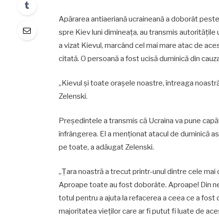
Apărarea antiaeriană ucraineană a doborât peste 4
spre Kiev luni dimineața, au transmis autoritățile 
a vizat Kievul, marcând cel mai mare atac de acest 
citată. O persoană a fost ucisă duminică din cauza 
„Kievul şi toate oraşele noastre, întreaga noastr
Zelenski.
Preşedintele a transmis că Ucraina va pune capă
înfrângerea. El a menţionat atacul de duminică as
pe toate, a adăugat Zelenski.
„Țara noastră a trecut printr-unul dintre cele mai
Aproape toate au fost doborâte. Aproape! Din nef
totul pentru a ajuta la refacerea a ceea ce a fost d
majoritatea vieţilor care ar fi putut fi luate de 