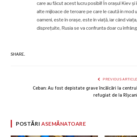
care au făcut acest lucru posibil! În oraşul Kiev şi
alte mijloace de teroare pe care le caută în mod u
oameni, este în oraşe, este în viaţă, iar când via
dispreţuite, Rusia se va confrunta doar cu înfrâng
SHARE.
PREVIOUS ARTICL
Ceban: Au fost depistate grave încălcări la centru
refugiat de la Rîșcan
POSTĂRI
ASEMĂNATOARE