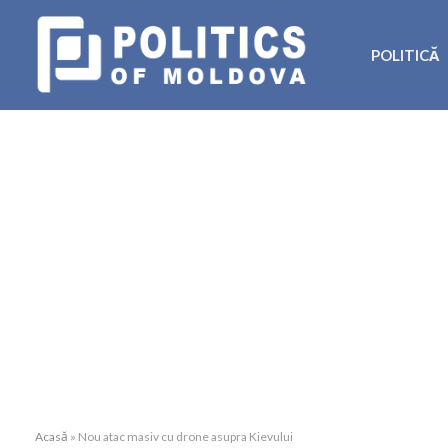
POLITICĂ
Acasă
»
Nou atac masiv cu drone asupra Kievului