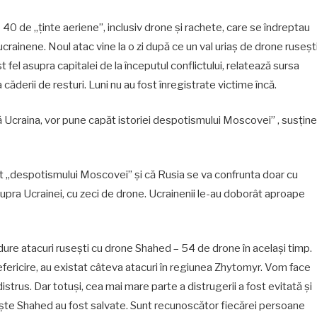
0 de „ținte aeriene”, inclusiv drone și rachete, care se îndreptau
ucrainene. Noul atac vine la o zi după ce un val uriaș de drone ruseșt
fel asupra capitalei de la începutul conflictului, relatează sursa
căderii de resturi. Luni nu au fost înregistrate victime încă.
ă Ucraina, vor pune capăt istoriei despotismului Moscovei” , susține
t „despotismului Moscovei” şi că Rusia se va confrunta doar cu
upra Ucrainei, cu zeci de drone. Ucrainenii le-au doborât aproape
 dure atacuri ruseşti cu drone Shahed – 54 de drone în acelaşi timp.
ericire, au existat câteva atacuri în regiunea Zhytomyr. Vom face
istrus. Dar totuşi, cea mai mare parte a distrugerii a fost evitată şi
aceşte Shahed au fost salvate. Sunt recunoscător fiecărei persoane