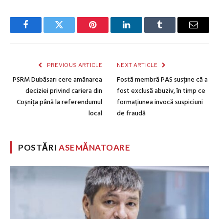
Facebook
Twitter
Pinterest
LinkedIn
Tumblr
Email
PREVIOUS ARTICLE
NEXT ARTICLE
PSRM Dubăsari cere amânarea
Fostă membră PAS susține că a
deciziei privind cariera din
fost exclusă abuziv, în timp ce
Coșnița până la referendumul
formațiunea invocă suspiciuni
local
de fraudă
POSTĂRI
ASEMĂNATOARE