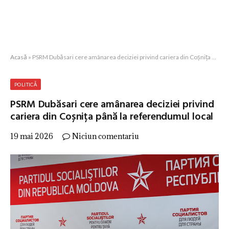
Acasă
»
PSRM Dubăsari cere amânarea deciziei privind cariera din Coșnița până la referendumul local
POLITICĂ
PSRM Dubăsari cere amânarea deciziei privind
cariera din Coșnița până la referendumul local
19 mai 2026
Niciun comentariu