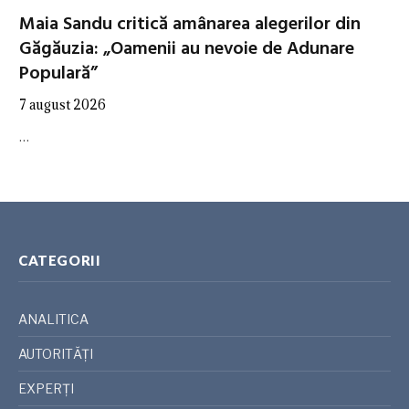
Maia Sandu critică amânarea alegerilor din
Găgăuzia: „Oamenii au nevoie de Adunare
Populară”
7 august 2026
…
CATEGORII
ANALITICA
AUTORITĂȚI
EXPERȚI