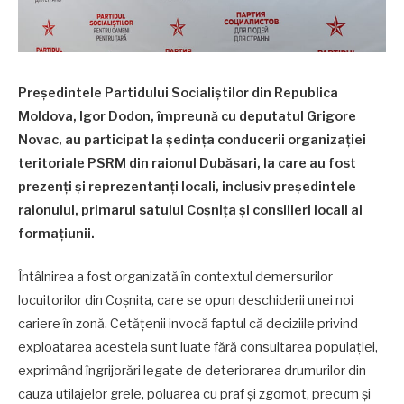
Președintele Partidului Socialiștilor din Republica
Moldova, Igor Dodon, împreună cu deputatul Grigore
Novac, au participat la ședința conducerii organizației
teritoriale PSRM din raionul Dubăsari, la care au fost
prezenți și reprezentanți locali, inclusiv președintele
raionului, primarul satului Coșnița și consilieri locali ai
formațiunii.
Întâlnirea a fost organizată în contextul demersurilor
locuitorilor din Coșnița, care se opun deschiderii unei noi
cariere în zonă. Cetățenii invocă faptul că deciziile privind
exploatarea acesteia sunt luate fără consultarea populației,
exprimând îngrijorări legate de deteriorarea drumurilor din
cauza utilajelor grele, poluarea cu praf și zgomot, precum și