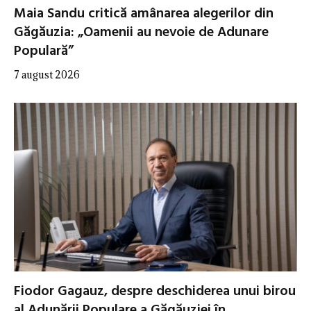
Maia Sandu critică amânarea alegerilor din
Găgăuzia: „Oamenii au nevoie de Adunare
Populară”
7 august 2026
Fiodor Gagauz, despre deschiderea unui birou
al Adunării Populare a Găgăuziei în