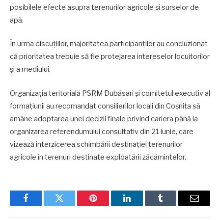
posibilele efecte asupra terenurilor agricole și surselor de
apă.
În urma discuțiilor, majoritatea participanților au concluzionat
că prioritatea trebuie să fie protejarea intereselor locuitorilor
și a mediului.
Organizația teritorială PSRM Dubăsari și comitetul executiv al
formațiunii au recomandat consilierilor locali din Coșnița să
amâne adoptarea unei decizii finale privind cariera până la
organizarea referendumului consultativ din 21 iunie, care
vizează interzicerea schimbării destinației terenurilor
agricole în terenuri destinate exploatării zăcămintelor.
Facebook
Twitter
Pinterest
LinkedIn
Tumblr
Email