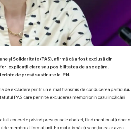
ne și Solidaritate (PAS), afirmă că a fost exclusă din
feri explicații clare sau posibilitatea de a se apăra.
ferințe de presă susținute la IPN.
ia de excludere printr-un e-mail transmis de conducerea partidului.
tatutul PAS care permite excluderea membrilor în cazul încălcării
ă detalii concrete privind presupusele abateri, fiind menționată doar o
utul de membru al formațiunii. Ea mai afirmă că sancțiunea ar avea