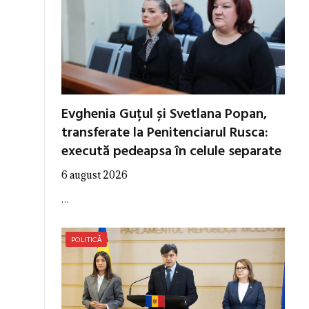
Evghenia Guțul și Svetlana Popan,
transferate la Penitenciarul Rusca:
execută pedeapsa în celule separate
6 august 2026
…
POLITICĂ