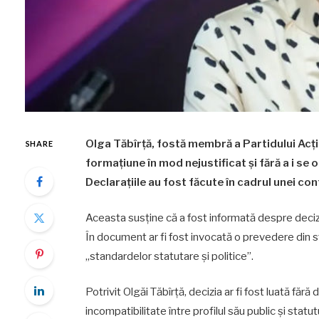
Olga Tăbîrță, fostă membră a Partidului Acțiu
SHARE
formațiune în mod nejustificat și fără a i se o
Declarațiile au fost făcute în cadrul unei con
Aceasta susține că a fost informată despre deciz
În document ar fi fost invocată o prevedere din s
„standardelor statutare și politice”.
Potrivit Olgăi Tăbîrță, decizia ar fi fost luată făr
incompatibilitate între profilul său public și stat