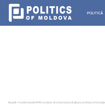
POLITICĂ
Acasă
»
Fostă membră PAS susține că a fost exclusă abuziv, în timp ce formaț