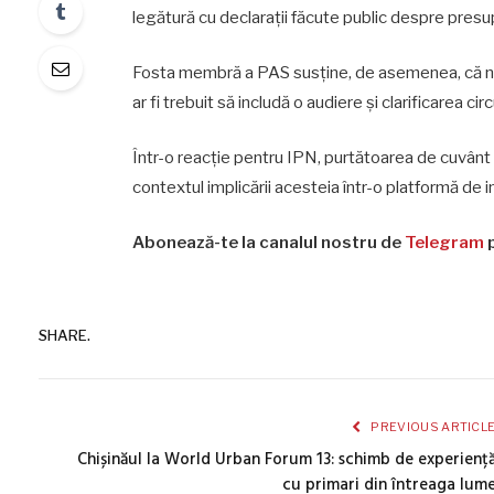
legătură cu declarații făcute public despre presu
Fosta membră a PAS susține, de asemenea, că nu i-
ar fi trebuit să includă o audiere și clarificarea ci
Într-o reacție pentru IPN, purtătoarea de cuvânt 
contextul implicării acesteia într-o platformă de i
Abonează-te la canalul nostru de
Telegram
p
SHARE.
PREVIOUS ARTICL
Chișinăul la World Urban Forum 13: schimb de experienț
cu primari din întreaga lum