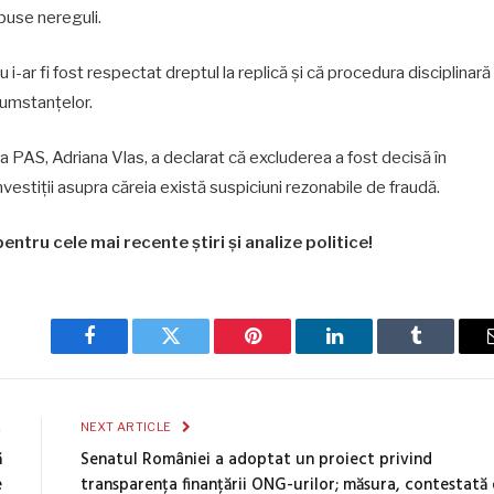
puse nereguli.
ar fi fost respectat dreptul la replică și că procedura disciplinară
rcumstanțelor.
a PAS, Adriana Vlas, a declarat că excluderea a fost decisă în
nvestiții asupra căreia există suspiciuni rezonabile de fraudă.
entru cele mai recente știri și analize politice!
Facebook
Twitter
Pinterest
LinkedIn
Tumblr
E
NEXT ARTICLE
ă
Senatul României a adoptat un proiect privind
e
transparența finanțării ONG-urilor; măsura, contestată