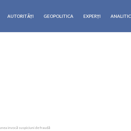
AUTORITĂȚI
GEOPOLITICA
EXPERȚI
ANALITI
iunea invocă suspiciuni de fraudă