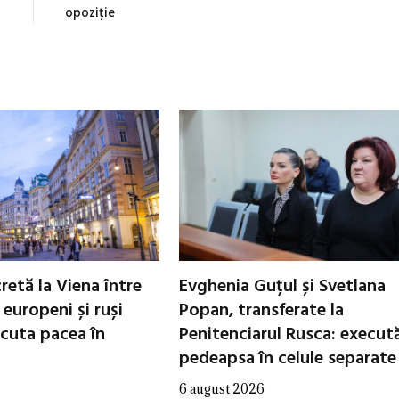
opoziție
cretă la Viena între
Evghenia Guțul și Svetlana
i europeni și ruși
Popan, transferate la
scuta pacea în
Penitenciarul Rusca: execut
pedeapsa în celule separate
6 august 2026