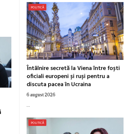
POLITICĂ
Întâlnire secretă la Viena între foști
oficiali europeni și ruși pentru a
discuta pacea în Ucraina
6 august 2026
…
ă
POLITICĂ