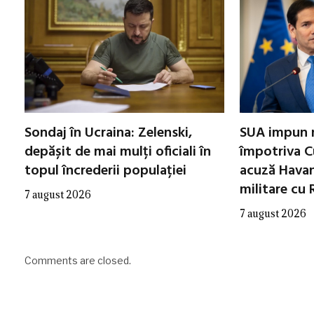
Sondaj în Ucraina: Zelenski,
SUA impun n
depășit de mai mulți oficiali în
împotriva C
topul încrederii populației
acuză Havan
militare cu 
7 august 2026
7 august 2026
Comments are closed.