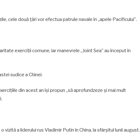
le, cele două ţări vor efectua patrule navale în „apele Pacificului”.
ularitate exerciţii comune, iar manevrele „Joint Sea” au început în
stei sudice a Chinei.
exerciţiile din acest an îşi propun „să aprofundzeze şi mai mult
i.
ită a liderului rus Vladimir Putin în China, la sfârşitul lunii august.