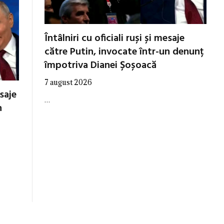
Întâlniri cu oficiali ruși și mesaje
către Putin, invocate într-un denunț
împotriva Dianei Șoșoacă
7 august 2026
esaje
…
n