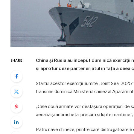
China şi Rusia au început duminică exerciţii
SHARE
şi aprofundeze parteneriatul în faţa a ceea c
Startul acestor exerciţii numite „Joint Sea-2025” 
transmis duminică Ministerul chinez al Apărării î
„Cele două armate vor desfăşura operaţiuni de s
aeriană şi antirachetă, precum şi lupte maritime”
Patru nave chineze, printre care distrugătoarele c