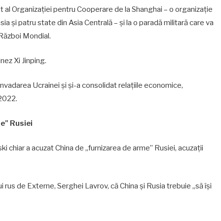
t al Organizaţiei pentru Cooperare de la Shanghai – o organizaţie
 şi patru state din Asia Centrală – şi la o paradă militară care va
 Război Mondial.
nez Xi Jinping.
nvadarea Ucrainei şi şi-a consolidat relaţiile economice,
 2022.
e” Rusiei
ski chiar a acuzat China de „furnizarea de arme” Rusiei, acuzaţii
ului rus de Externe, Serghei Lavrov, că China şi Rusia trebuie „să îşi