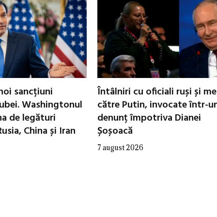
oi sancțiuni
Întâlniri cu oficiali ruși și m
ubei. Washingtonul
către Putin, invocate într-u
a de legături
denunț împotriva Dianei
Rusia, China și Iran
Șoșoacă
7 august 2026