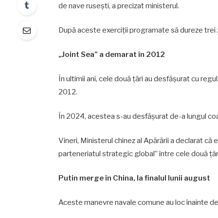
de nave ruseşti, a precizat ministerul.
După aceste exerciţii programate să dureze trei zi
„Joint Sea” a demarat în 2012
În ultimii ani, cele două ţări au desfăşurat cu reg
2012.
În 2024, acestea s-au desfăşurat de-a lungul coa
Vineri, Ministerul chinez al Apărării a declarat că 
parteneriatul strategic global” între cele două ţăr
Putin merge în China, la finalul lunii august
Aceste manevre navale comune au loc înainte de o viz