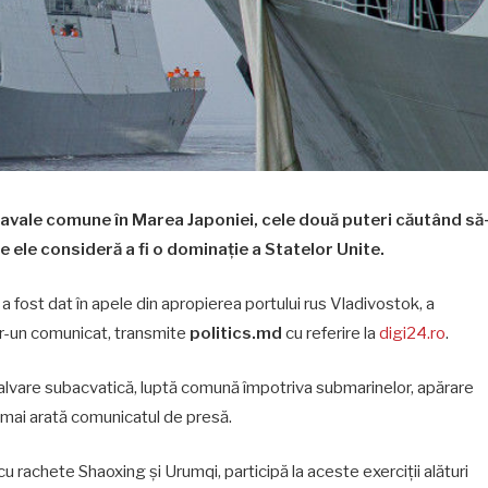
 navale comune în Marea Japoniei, cele două puteri căutând să
e ele consideră a fi o dominaţie a Statelor Unite.
a fost dat în apele din apropierea portului rus Vladivostok, a
ntr-un comunicat, transmite
politics.md
cu referire la
digi24.ro
.
alvare subacvatică, luptă comună împotriva submarinelor, apărare
, mai arată comunicatul de presă.
u rachete Shaoxing şi Urumqi, participă la aceste exerciţii alături