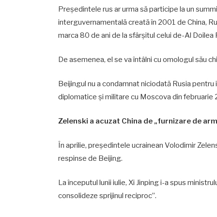
Preşedintele rus ar urma să participe la un summi
interguvernamentală creată în 2001 de China, Rusia
marca 80 de ani de la sfârşitul celui de-Al Doilea
De asemenea, el se va întâlni cu omologul său chi
Beijingul nu a condamnat niciodată Rusia pentru i
diplomatice şi militare cu Moscova din februarie
Zelenski a acuzat China de „furnizare de arm
În aprilie, preşedintele ucrainean Volodimir Zelen
respinse de Beijing.
La începutul lunii iulie, Xi Jinping i-a spus ministr
consolideze sprijinul reciproc”.