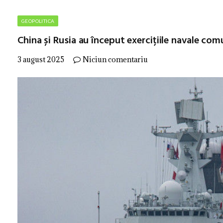
GEOPOLITICA
China și Rusia au început exercițiile navale co
3 august 2025
Niciun comentariu