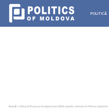
POLITICĂ
Acasă
»
China și Rusia au început exercițiile navale comune în Marea Japoniei