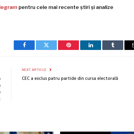
legram
pentru cele mai recente știri și analize
Facebook
Twitter
Pinterest
LinkedIn
Tumblr
E
NEXT ARTICLE
a
CEC a exclus patru partide din cursa electorală
a
e
t