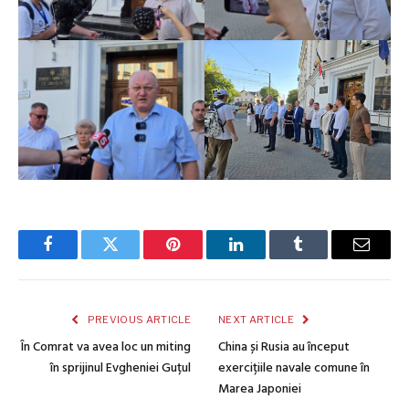
Facebook
Twitter
Pinterest
LinkedIn
Tumblr
Email
PREVIOUS ARTICLE
NEXT ARTICLE
În Comrat va avea loc un miting
China și Rusia au început
în sprijinul Evgheniei Guțul
exercițiile navale comune în
Marea Japoniei