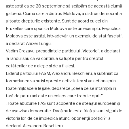
așteaptă ca pe 28 septembrie să scăpăm de această ciumă
galbenă. Ciuma care a distrus Moldova, a distrus democrația
și toate drepturile existente. Sunt de acord cu cei din
Bruxelles care spun că Moldova este un exemplu. Republica
Moldova este astăzi, într-adevăr, un exemplu de stat fascist”,
a declarat Alexei Lungu.
Vadim Grozavu, președintele partidului „Victorie”, a declarat
la rândul său că va continua să lupte pentru dreptul
cetățenilor de a alege și de a fi aleși.
Liderul partidului FASM, Alexandru Beschieru, a subliniat că
formațiunea sa nu își oprește activitatea și va acționa prin
toate mijloacele legale, deoarece „ceea ce se întâmplă în
țară de patru ani este un colaps care trebuie oprit”.
„Toate abuzurile PAS sunt acoperite de steagul european și
de așa-zisa democrație. Dacă nu le este frică și sunt siguri de
victoria lor, de ce împiedică atunci oponenții politici?” a
declarat Alexandru Beschieru.