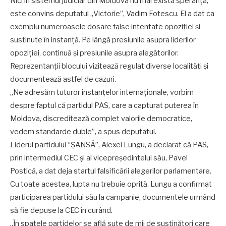
Nici în sistemul judiciar din Moldova nu mai există speranță,
este convins deputatul „Victorie”, Vadim Fotescu. El a dat ca
exemplu numeroasele dosare false intentate opoziției și
susținute în instanță. Pe lângă presiunile asupra liderilor
opoziției, continuă și presiunile asupra alegătorilor.
Reprezentanții blocului vizitează regulat diverse localități și
documentează astfel de cazuri.
„Ne adresăm tuturor instanțelor internaționale, vorbim
despre faptul că partidul PAS, care a capturat puterea în
Moldova, discreditează complet valorile democratice,
vedem standarde duble”, a spus deputatul.
Liderul partidului “ȘANSĂ”, Alexei Lungu, a declarat că PAS,
prin intermediul CEC și al vicepreședintelui său, Pavel
Postică, a dat deja startul falsificării alegerilor parlamentare.
Cu toate acestea, lupta nu trebuie oprită. Lungu a confirmat
participarea partidului său la campanie, documentele urmând
să fie depuse la CEC în curând.
„În spatele partidelor se află sute de mii de susținători care