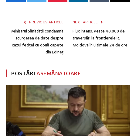
Facebook
Twitter
Pinterest
LinkedIn
Tumblr
Email
PREVIOUS ARTICLE
NEXT ARTICLE
Ministrul Sănătății condamnă
Flux intens: Peste 40.000 de
scurgerea de date despre
traversări la frontierele R.
cazul fetiței cu două capete
Moldova în ultimele 24 de ore
din Edineț
POSTĂRI
ASEMĂNATOARE