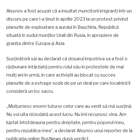
Alsynov a fost acuzat că a insultat muncitorii imigranți într-un
discurs pe care l-a ținut în aprilie 2023 la un protest privind
planurile de exploatare a aurului în Bașchiria, Republică
situată în sudul munților Urali din Rusia, în apropiere de
granița dintre Europa și Asia.
Susținătorii săi au declarat că dosarul împotriva sa a fost o
răzbunare întârziată pentru rolul său în protestele de mai
mulți ani în urmă, în care activiștii au blocat cu succes
planurile de a extrage sodă de pe un deal pe care localnicii îl
consideră un loc sacru.
„Mulțumesc enorm tuturor celor care au venit să mă susțină.
Nu voi uita niciodată acest lucru. Nu îmi recunosc vina. Am
luptat întotdeauna pentru dreptate, pentru poporul meu,
pentru republica mea”, a declarat Alsynov unui reporter de la
publicația online RusNews după verdict.