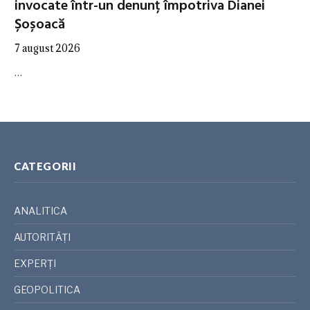
invocate într-un denunț împotriva Dianei
Șoșoacă
7 august 2026
…
CATEGORII
ANALITICA
AUTORITĂȚI
EXPERȚI
GEOPOLITICA