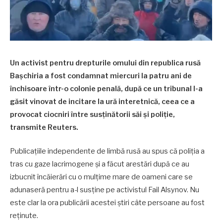
Un activist pentru drepturile omului din republica rusă
Bașchiria a fost condamnat miercuri la patru ani de
închisoare într-o colonie penală, după ce un tribunal l-a
găsit vinovat de incitare la ură interetnică, ceea ce a
provocat ciocniri între susținătorii săi și poliție,
transmite Reuters.
Publicațiile independente de limbă rusă au spus că poliția a
tras cu gaze lacrimogene și a făcut arestări după ce au
izbucnit încăierări cu o mulțime mare de oameni care se
adunaseră pentru a-l susține pe activistul Fail Alsynov. Nu
este clar la ora publicării acestei știri câte persoane au fost
reținute.