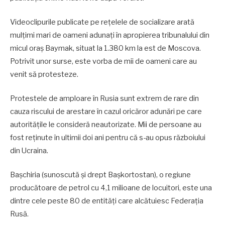
Videoclipurile publicate pe rețelele de socializare arată
mulțimi mari de oameni adunați în apropierea tribunalului din
micul oraș Baymak, situat la 1.380 km la est de Moscova.
Potrivit unor surse, este vorba de mii de oameni care au
venit să protesteze.
Protestele de amploare în Rusia sunt extrem de rare din
cauza riscului de arestare în cazul oricăror adunări pe care
autoritățile le consideră neautorizate. Mii de persoane au
fost reținute în ultimii doi ani pentru că s-au opus războiului
din Ucraina.
Bașchiria (sunoscută și drept Bașkortostan), o regiune
producătoare de petrol cu 4,1 milioane de locuitori, este una
dintre cele peste 80 de entități care alcătuiesc Federația
Rusă.