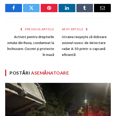
Facebook
Twitter
Pinterest
LinkedIn
Tumblr
Email
PREVIOUS ARTICLE
NEXT ARTICLE
Activist pentru drepturile
Ucraina reușește să doboare
omului din Rusia, condamnat la
avionul rusesc de detectare
închisoare: Ciocniri și proteste
radar A-50 printr-o capcană
în masă
eficientă
POSTĂRI
ASEMĂNATOARE