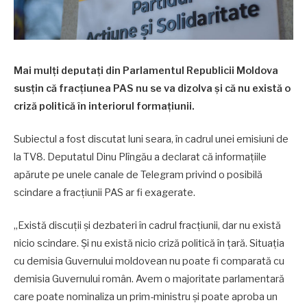
Mai mulți deputați din Parlamentul Republicii Moldova
susțin că fracțiunea PAS nu se va dizolva și că nu există o
criză politică în interiorul formațiunii.
Subiectul a fost discutat luni seara, în cadrul unei emisiuni de
la TV8. Deputatul Dinu Plîngău a declarat că informațiile
apărute pe unele canale de Telegram privind o posibilă
scindare a fracțiunii PAS ar fi exagerate.
„Există discuții și dezbateri în cadrul fracțiunii, dar nu există
nicio scindare. Și nu există nicio criză politică în țară. Situația
cu demisia Guvernului moldovean nu poate fi comparată cu
demisia Guvernului român. Avem o majoritate parlamentară
care poate nominaliza un prim-ministru și poate aproba un