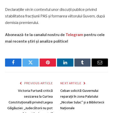
Declarațiile vin în contextul unor discuții publice privind
stabilitatea fracțiunii PAS și formarea viitorului Guvern, după
demisia premierului.
Abonează-te la canalul nostru de
Telegram
pentru cele
mai recente știri și analize politice!
Facebook
Twitter
Pinterest
LinkedIn
Tumblr
Email
PREVIOUS ARTICLE
NEXT ARTICLE
Victoria Furtună critică
Ceban solicită Guvernului
sesizarea la Curtea
reparații în zona Palatului
Constituțională privind Legea
„Nicolae Sulac” și a Bibliotecii
Găgăuziei: „Judecătorii nu pot
Naționale