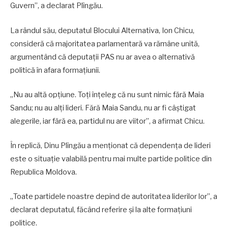
Guvern”, a declarat Plîngău.
La rândul său, deputatul Blocului Alternativa, Ion Chicu,
consideră că majoritatea parlamentară va rămâne unită,
argumentând că deputații PAS nu ar avea o alternativă
politică în afara formațiunii.
„Nu au altă opțiune. Toți înțeleg că nu sunt nimic fără Maia
Sandu; nu au alți lideri. Fără Maia Sandu, nu ar fi câștigat
alegerile, iar fără ea, partidul nu are viitor”, a afirmat Chicu.
În replică, Dinu Plîngău a menționat că dependența de lideri
este o situație valabilă pentru mai multe partide politice din
Republica Moldova.
„Toate partidele noastre depind de autoritatea liderilor lor”, a
declarat deputatul, făcând referire și la alte formațiuni
politice.