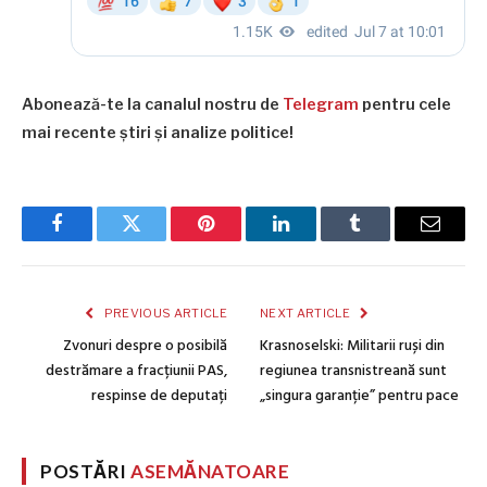
Abonează-te la canalul nostru de
Telegram
pentru cele
mai recente știri și analize politice!
Facebook
Twitter
Pinterest
LinkedIn
Tumblr
Email
PREVIOUS ARTICLE
NEXT ARTICLE
Zvonuri despre o posibilă
Krasnoselski: Militarii ruși din
destrămare a fracțiunii PAS,
regiunea transnistreană sunt
respinse de deputați
„singura garanție” pentru pace
POSTĂRI
ASEMĂNATOARE