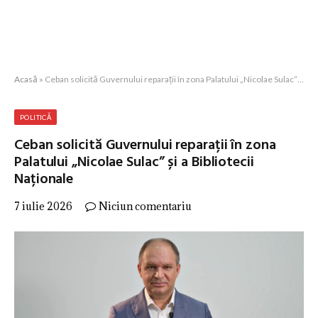
Acasă
»
Ceban solicită Guvernului reparații în zona Palatului „Nicolae Sulac” și a Bibliotecii Naționale
POLITICĂ
Ceban solicită Guvernului reparații în zona
Palatului „Nicolae Sulac” și a Bibliotecii
Naționale
7 iulie 2026
Niciun comentariu