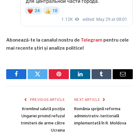
Abonează-te la canalul nostru de
Telegram
pentru cele
mai recente știri și analize politice!
Facebook
Twitter
Pinterest
LinkedIn
Tumblr
Email
PREVIOUS ARTICLE
NEXT ARTICLE
Kremlinul salută poziția
România sprijină reforma
Ungariei privind refuzul
administrativ-teritorială
trimiterii de arme către
implementată în R. Moldova
Ucraina