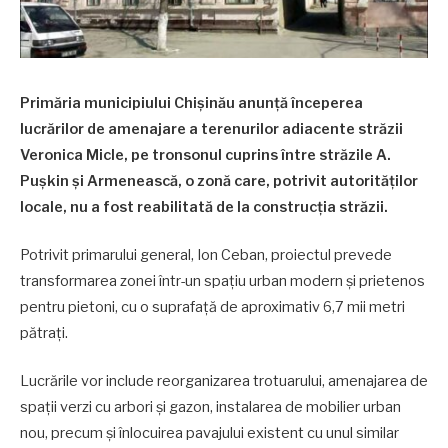
Primăria municipiului Chișinău anunță începerea
lucrărilor de amenajare a terenurilor adiacente străzii
Veronica Micle, pe tronsonul cuprins între străzile A.
Pușkin și Armenească, o zonă care, potrivit autorităților
locale, nu a fost reabilitată de la construcția străzii.
Potrivit primarului general, Ion Ceban, proiectul prevede
transformarea zonei într-un spațiu urban modern și prietenos
pentru pietoni, cu o suprafață de aproximativ 6,7 mii metri
pătrați.
Lucrările vor include reorganizarea trotuarului, amenajarea de
spații verzi cu arbori și gazon, instalarea de mobilier urban
nou, precum și înlocuirea pavajului existent cu unul similar