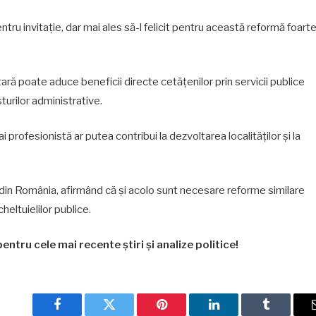
ru invitație, dar mai ales să-l felicit pentru această reformă foart
ră poate aduce beneficii directe cetățenilor prin servicii publice
turilor administrative.
i profesionistă ar putea contribui la dezvoltarea localităților și la
ția din România, afirmând că și acolo sunt necesare reforme similare
heltuielilor publice.
entru cele mai recente știri și analize politice!
Facebook
Twitter
Pinterest
LinkedIn
Tumblr