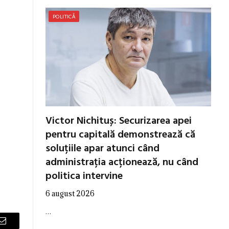
POLITICĂ
e
Victor Nichituș: Securizarea apei
pentru capitală demonstrează că
soluțiile apar atunci când
administrația acționează, nu când
politica intervine
6 august 2026
…
Email