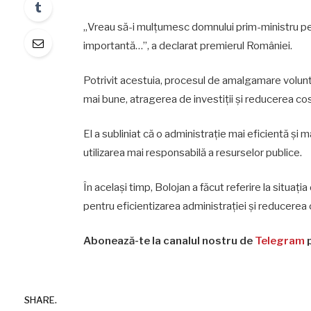
„Vreau să-i mulțumesc domnului prim-ministru pent
importantă…”, a declarat premierul României.
Potrivit acestuia, procesul de amalgamare volunta
mai bune, atragerea de investiții și reducerea cos
El a subliniat că o administrație mai eficientă și ma
utilizarea mai responsabilă a resurselor publice.
În același timp, Bolojan a făcut referire la situa
pentru eficientizarea administrației și reducerea c
Abonează-te la canalul nostru de
Telegram
p
SHARE.