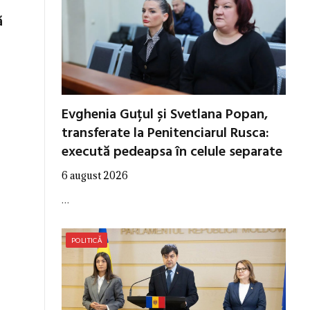
ă
Evghenia Guțul și Svetlana Popan,
transferate la Penitenciarul Rusca:
execută pedeapsa în celule separate
6 august 2026
…
POLITICĂ