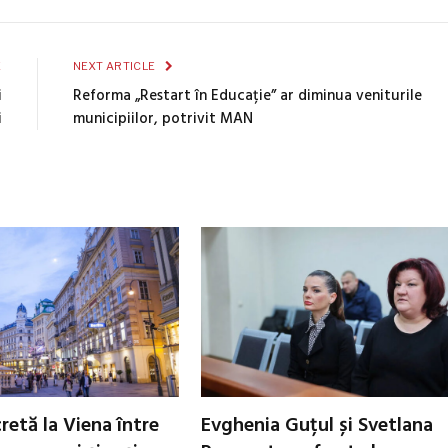
E
NEXT ARTICLE
i
Reforma „Restart în Educație” ar diminua veniturile
i
municipiilor, potrivit MAN
cretă la Viena între
Evghenia Guțul și Svetlana