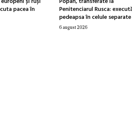
i europeni și ruși
Popan, transferate la
scuta pacea în
Penitenciarul Rusca: execut
pedeapsa în celule separate
6 august 2026