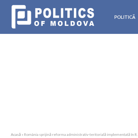
POLITICĂ
Acasă
»
România sprijină reforma administrativ-teritorială implementată în R