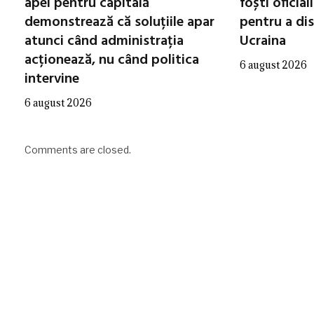
apei pentru capitală
foști oficial
demonstrează că soluțiile apar
pentru a di
atunci când administrația
Ucraina
acționează, nu când politica
6 august 2026
intervine
6 august 2026
Comments are closed.