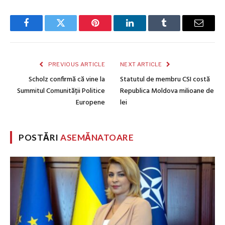
Facebook
Twitter
Pinterest
LinkedIn
Tumblr
Email
PREVIOUS ARTICLE
NEXT ARTICLE
Scholz confirmă că vine la
Statutul de membru CSI costă
Summitul Comunității Politice
Republica Moldova milioane de
Europene
lei
POSTĂRI
ASEMĂNATOARE