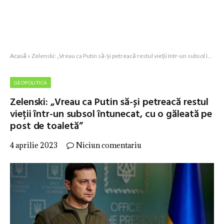
Acasă
»
Zelenski: „Vreau ca Putin să-și petreacă restul vieții într-un subsol întunecat, cu o găleată pe post de toaletă”
GEOPOLITICA
Zelenski: „Vreau ca Putin să-și petreacă restul
vieții într-un subsol întunecat, cu o găleată pe
post de toaletă”
4 aprilie 2023
Niciun comentariu