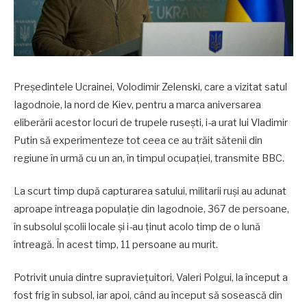
Președintele Ucrainei, Volodimir Zelenski, care a vizitat satul
Iagodnoie, la nord de Kiev, pentru a marca aniversarea
eliberării acestor locuri de trupele rusești, i-a urat lui Vladimir
Putin să experimenteze tot ceea ce au trăit sătenii din
regiune în urmă cu un an, în timpul ocupației, transmite BBC.
La scurt timp după capturarea satului, militarii ruși au adunat
aproape întreaga populație din Iagodnoie, 367 de persoane,
în subsolul școlii locale și i-au ținut acolo timp de o lună
întreagă. În acest timp, 11 persoane au murit.
Potrivit unuia dintre supraviețuitori, Valeri Polgui, la început a
fost frig în subsol, iar apoi, când au început să sosească din