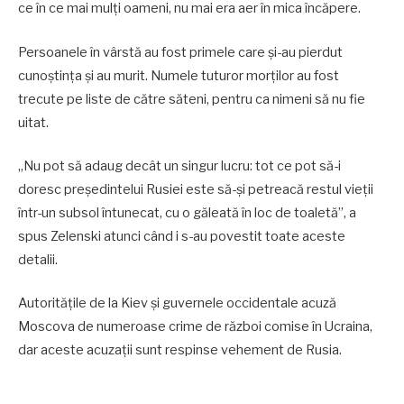
ce în ce mai mulți oameni, nu mai era aer în mica încăpere.
Persoanele în vârstă au fost primele care și-au pierdut
cunoștința și au murit. Numele tuturor morților au fost
trecute pe liste de către săteni, pentru ca nimeni să nu fie
uitat.
„Nu pot să adaug decât un singur lucru: tot ce pot să-i
doresc președintelui Rusiei este să-și petreacă restul vieții
într-un subsol întunecat, cu o găleată în loc de toaletă”, a
spus Zelenski atunci când i s-au povestit toate aceste
detalii.
Autoritățile de la Kiev și guvernele occidentale acuză
Moscova de numeroase crime de război comise în Ucraina,
dar aceste acuzații sunt respinse vehement de Rusia.