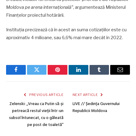
Moldova pe arena internațională”
, argumentează Ministerul
Finanțelor proiectul hotărârii.
Instituția precizează că în acest an suma cotizațiilor este cu
aproximativ 4 milioane, sau 6,6% mai mare decât în 2022.
Facebook
Twitter
Pinterest
LinkedIn
Tumblr
Email
PREVIOUS ARTICLE
NEXT ARTICLE
Zelenski: „Vreau ca Putin să-și
LIVE // Ședința Guvernului
petreacă restul vieții într-un
Republicii Moldova
subsol întunecat, cu o găleată
pe post de toaletă”