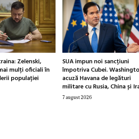
raina: Zelenski,
SUA impun noi sancțiuni
ai mulți oficiali în
împotriva Cubei. Washingt
erii populației
acuză Havana de legături
militare cu Rusia, China și Ir
7 august 2026