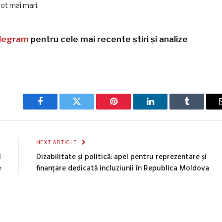
ot mai mari.
legram
pentru cele mai recente știri și analize
Facebook
Twitter
Pinterest
LinkedIn
Tumblr
E
NEXT ARTICLE
l
Dizabilitate și politică: apel pentru reprezentare și
e
finanțare dedicată incluziunii în Republica Moldova