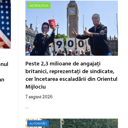
GEOPOLITICA
Peste 2,3 milioane de angajați
onul
britanici, reprezentați de sindicate,
cer încetarea escaladării din Orientul
an
Mijlociu
7 august 2026
…
AUTORITĂȚI