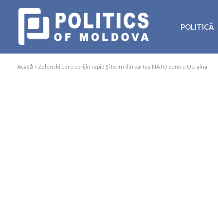
POLITICĂ
Acasă
»
Zelenski cere sprijin rapid și ferm din partea NATO pentru Ucraina