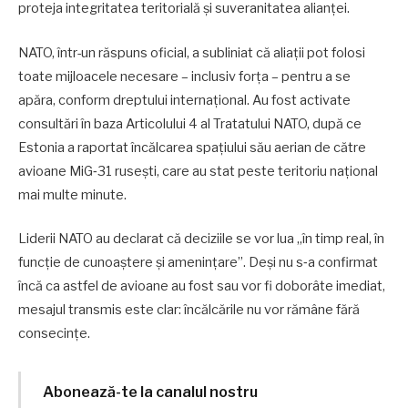
proteja integritatea teritorială și suveranitatea alianței.
NATO, într-un răspuns oficial, a subliniat că aliații pot folosi
toate mijloacele necesare – inclusiv forța – pentru a se
apăra, conform dreptului internațional. Au fost activate
consultări în baza Articolului 4 al Tratatului NATO, după ce
Estonia a raportat încălcarea spațiului său aerian de către
avioane MiG‑31 rusești, care au stat peste teritoriu național
mai multe minute.
Liderii NATO au declarat că deciziile se vor lua „în timp real, în
funcție de cunoaștere și amenințare”. Deși nu s‑a confirmat
încă ca astfel de avioane au fost sau vor fi doborâte imediat,
mesajul transmis este clar: încălcările nu vor rămâne fără
consecințe.
Abonează-te la canalul nostru