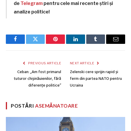
de
Telegram
pentru cele mai recente știri și
analize politice!
Facebook
Twitter
Pinterest
LinkedIn
Tumblr
Email
PREVIOUS ARTICLE
NEXT ARTICLE
Ceban: „Am fost primarul
Zelenski cere sprijin rapid și
tuturor chișinăuienilor, fără
ferm din partea NATO pentru
diferențe politice”
Ucraina
POSTĂRI
ASEMĂNATOARE