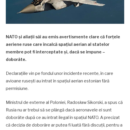
NATO și aliații săi au emis avertismente clare că forțele
aeriene ruse care încalcă spațiul aerian al statelor
membre pot fi interceptate şi, dacă se impune –
doborâte.
Declaraţiile vin pe fondul unor incidente recente, în care
avioane rusești au intrat în spațiul aerian estonian fără
permisiune.
Ministrul de externe al Poloniei, Radosław Sikorski, a spus că
Rusia nu ar trebui să se plângă dacă aeronavele ei sunt
doborâte după ce au intrat ilegal în spațiul NATO. A precizat
că decizia de doborâre ar putea fi luată fără discuţii, pentru a