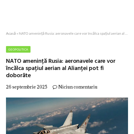
Acasă
»
NATO amenință Rusia: aeronavele care vor încălca spațiul aerian al Alianței pot fi doborâte
GEOPOLITICA
NATO amenință Rusia: aeronavele care vor
încălca spațiul aerian al Alianței pot fi
doborâte
26 septembrie 2025
Niciun comentariu