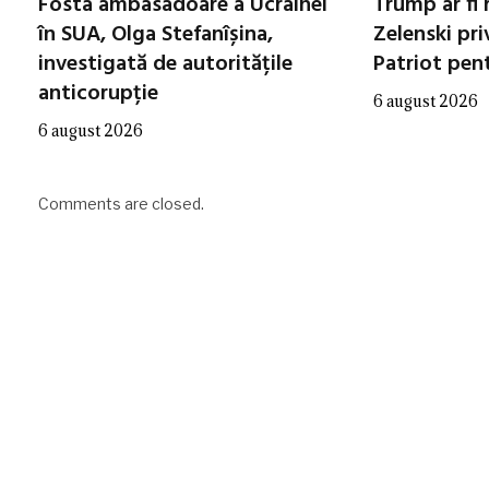
Fosta ambasadoare a Ucrainei
Trump ar fi 
în SUA, Olga Stefanîșina,
Zelenski pri
investigată de autoritățile
Patriot pen
anticorupție
6 august 2026
6 august 2026
Comments are closed.