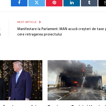
Facebook
Twitter
Pinterest
LinkedIn
Tumblr
E
NEXT ARTICLE
t
Manifestare la Parlament: MAN acuză creșteri de taxe ș
ă
cere retragerea proiectului