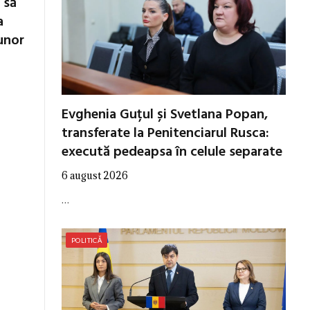
 să
a
unor
Evghenia Guțul și Svetlana Popan,
transferate la Penitenciarul Rusca:
execută pedeapsa în celule separate
6 august 2026
…
POLITICĂ