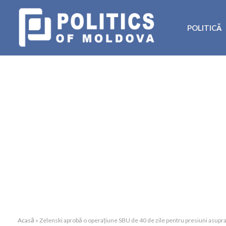
POLITICĂ
Acasă
»
Zelenski aprobă o operațiune SBU de 40 de zile pentru presiuni asupra