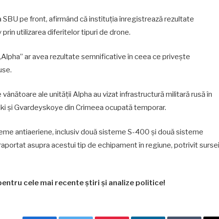
ea SBU pe front, afirmând că instituția înregistrează rezultate
prin utilizarea diferitelor tipuri de drone.
 „Alpha” ar avea rezultate semnificative în ceea ce privește
use.
ânătoare ale unității Alpha au vizat infrastructură militară rusă în
Saki și Gvardeyskoye din Crimeea ocupată temporar.
isteme antiaeriene, inclusiv două sisteme S-400 și două sisteme
 raportat asupra acestui tip de echipament în regiune, potrivit surse
entru cele mai recente știri și analize politice!