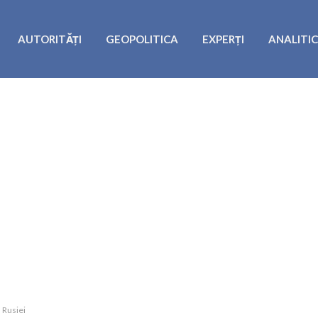
AUTORITĂȚI
GEOPOLITICA
EXPERȚI
ANALITI
 Rusiei