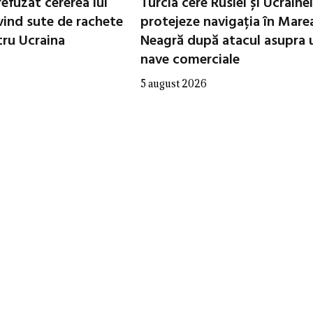
refuzat cererea lui
Turcia cere Rusiei și Ucrainei
vind sute de rachete
protejeze navigația în Mare
tru Ucraina
Neagră după atacul asupra 
nave comerciale
5 august 2026