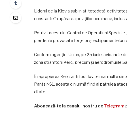
Liderul de la Kiev a subliniat, totodată, activitat
constante în apărarea pozițiilor ucrainene, inclusiv 
Potrivit acestuia, Centrul de Operațiuni Speciale
pierderile provocate forțelor și echipamentelor r
Conform agenției Unian, pe 25 iunie, avioanele de v
zona strâmtorii Kerci, precum și aerodromurile 
În apropierea Kerci ar fi fost lovite mai multe s
Pantsir-S1, acesta din urmă fiind al patrulea atac
citate.
Abonează-te la canalul nostru de
Telegram
p