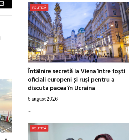
Email
POLITICĂ
i
Întâlnire secretă la Viena între foști
oficiali europeni și ruși pentru a
discuta pacea în Ucraina
6 august 2026
…
POLITICĂ