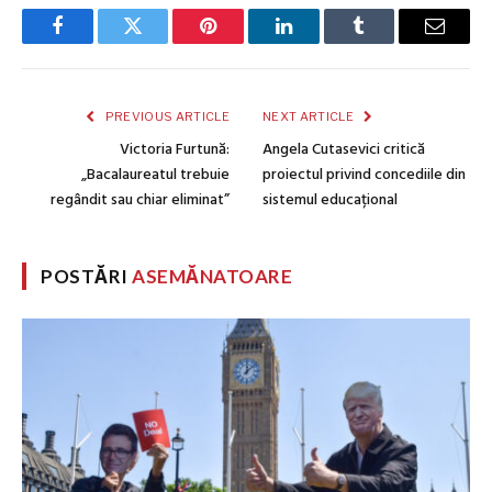
Facebook
Twitter
Pinterest
LinkedIn
Tumblr
Email
PREVIOUS ARTICLE
NEXT ARTICLE
Victoria Furtună:
Angela Cutasevici critică
„Bacalaureatul trebuie
proiectul privind concediile din
regândit sau chiar eliminat”
sistemul educațional
POSTĂRI
ASEMĂNATOARE