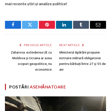
mai recente știri și analize politice!
Facebook
Twitter
Pinterest
LinkedIn
Tumblr
Email
PREVIOUS ARTICLE
NEXT ARTICLE
Zaharova: extinderea UE cu
Ministerul Apărării propune
Moldova și Ucraina ar avea
instruire militară obligatorie
scopuri geopolitice, nu
pentru bărbați între 27 și 55 de
economice
ani
POSTĂRI
ASEMĂNATOARE