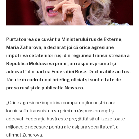
Purtătoarea de cuvânt a Ministerului rus de Externe,
Maria Zaharova, a declarat joi că orice agresiune
împotriva cetățenilor ruși din regiunea transnistreană a
Republicii Moldova va primi „un răspuns prompt și
adecvat” din partea Federației Ruse. Declarațiile au fost
făcute în cadrul unui briefing oficial și sunt citate de
presa rusă și de publicația News.ro.
„Orice agresiune împotriva compatrioților noștri care
locuiesc în Transnistria va primi un răspuns prompt și
adecvat. Federația Rusă este pregătită să utilizeze toate
mijloacele necesare pentru a le asigura securitatea”, a
afirmat Zaharova.