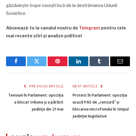
găzduiește trupe rusești încă de la destrămarea Uniunii
Sovietice.
Abonează-te la canalul nostru de
Telegram
pentru cele
mai recente știri și analize politice!
Facebook
Twitter
Pinterest
LinkedIn
Tumblr
Email
PREVIOUS ARTICLE
NEXT ARTICLE
Tensiuni în Parlament: opoziția
Protest în Parlament: opoziția
a blocat tribuna și a părăsit
acuză PAS de „cenzură” și
ședința din 21 mai
blocarea microfonului în timpul
ședinței legislative