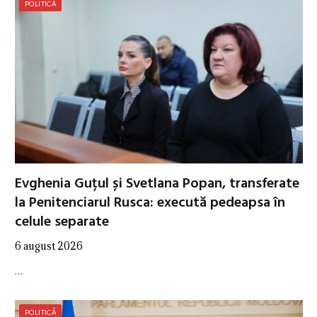
POLITICĂ
Evghenia Guțul și Svetlana Popan, transferate
la Penitenciarul Rusca: execută pedeapsa în
celule separate
6 august 2026
…
POLITICĂ