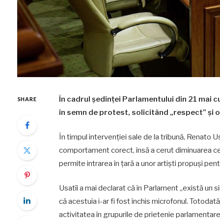
În cadrul ședinței Parlamentului din 21 mai cu
SHARE
în semn de protest, solicitând „respect” și 
În timpul intervenției sale de la tribună, Renato U
comportament corect, însă a cerut diminuarea cenzur
permite intrarea în țară a unor artiști propuși pen
Usatîi a mai declarat că în Parlament „există un si
că acestuia i-ar fi fost închis microfonul. Totodată
activitatea în grupurile de prietenie parlamenta