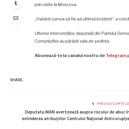
prin vizite la Moscova.
„Haideți cumva să fie azi ultimul incident”, a conc
Ulterior intervențiilor, deputații din Partidul Demo
Comuniștilor au părăsit sala de ședințe.
Abonează-te la canalul nostru de
Telegram
p
SHARE.
PREVIOUS ARTICL
Deputata MAN avertizează asupra riscului de abuz î
extinderea atribuțiilor Centrului Național Anticorupți