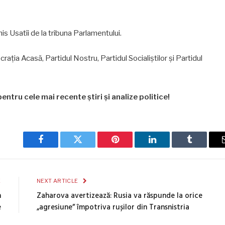
his Usatîi de la tribuna Parlamentului.
crația Acasă, Partidul Nostru, Partidul Socialiștilor și Partidul
entru cele mai recente știri și analize politice!
Facebook
Twitter
Pinterest
LinkedIn
Tumblr
E
NEXT ARTICLE
n
Zaharova avertizează: Rusia va răspunde la orice
e
„agresiune” împotriva rușilor din Transnistria