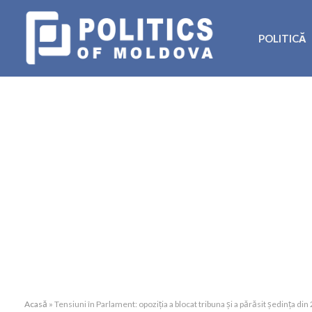
POLITICĂ
Acasă
»
Tensiuni în Parlament: opoziția a blocat tribuna și a părăsit ședința din