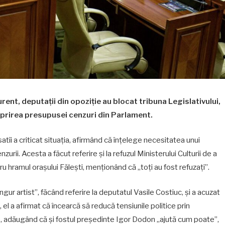
rent, deputații din opoziție au blocat tribuna Legislativului,
oprirea presupusei cenzuri din Parlament.
satîi a criticat situația, afirmând că înțelege necesitatea unui
ii. Acesta a făcut referire și la refuzul Ministerului Culturii de a
tru hramul orașului Fălești, menționând că „toți au fost refuzați”.
ngur artist”, făcând referire la deputatul Vasile Costiuc, și a acuzat
, el a afirmat că încearcă să reducă tensiunile politice prin
re, adăugând că și fostul președinte Igor Dodon „ajută cum poate”,