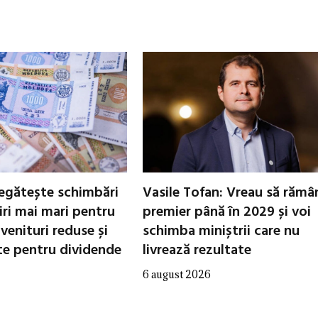
egătește schimbări
Vasile Tofan: Vreau să rămâ
tiri mai mari pentru
premier până în 2029 și voi
 venituri reduse și
schimba miniștrii care nu
te pentru dividende
livrează rezultate
6 august 2026