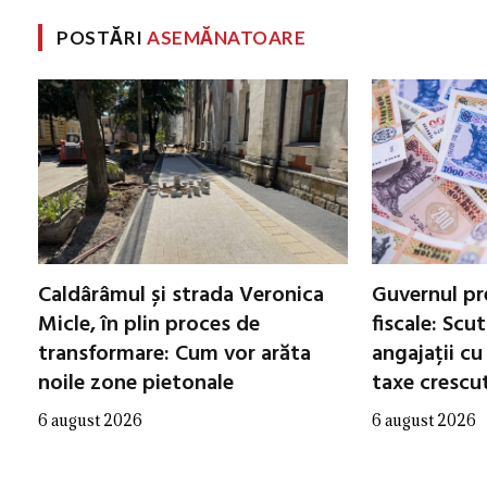
POSTĂRI
ASEMĂNATOARE
Caldârâmul și strada Veronica
Guvernul pr
Micle, în plin proces de
fiscale: Scu
transformare: Cum vor arăta
angajații cu
noile zone pietonale
taxe crescu
6 august 2026
6 august 2026